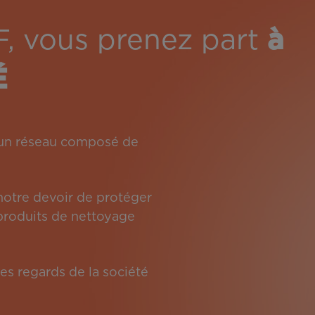
F, vous prenez part
à
É
: un réseau composé de
 notre devoir de protéger
s produits de nettoyage
es regards de la société