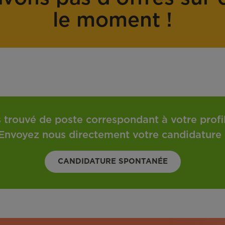
o
t
le moment !
n
r
t
a
r
v
a
a
t
i
l
 trouvé de poste correspondant à votre profil 
Envoyez nous directement votre candidature 
CANDIDATURE SPONTANÉE