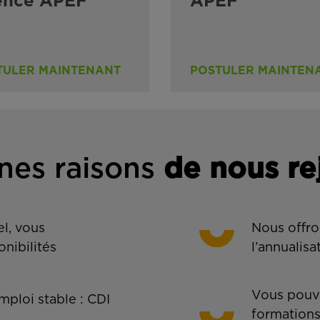
ence APEF
APEF
TULER MAINTENANT
POSTULER MAINTEN
nes rais
ons
de n
ous re
l, vous
Nous offro
onibilités
l’annualisa
Vous pouve
ploi stable : CDI
formations