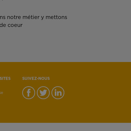
s notre métier y mettons
de coeur
SITES
SUIVEZ-NOUS
se