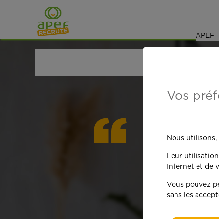
Navigation
Saut au contenu
APEF
ACCUEIL
OFFRES D'EMPLOI
BRICOLAGE
ALP
Vos préf
On est
Nous utilisons,
Leur utilisatio
qua
Internet et de v
Vous pouvez per
sans les accept