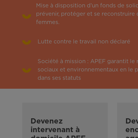
Mise à disposition d’un fonds de solid
prévenir, protéger et se reconstruire 
femmes.
Lutte contre le travail non déclaré
Société à mission : APEF garantit l
sociaux et environnementaux en le pu
dans ses statuts
Devenez
De
intervenant à
enc