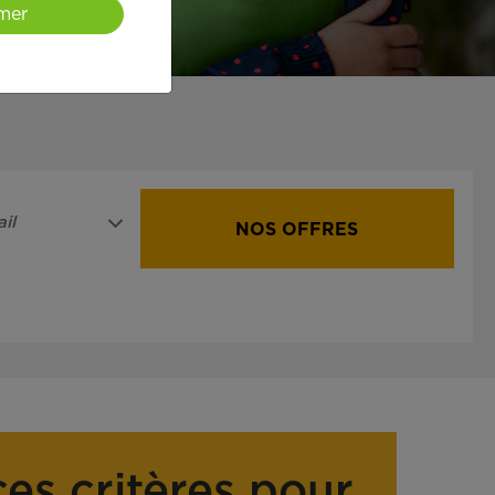
mer
il
NOS OFFRES
ces critères pour