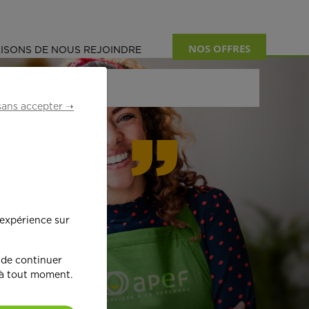
NOS OFFRES
ISONS DE NOUS REJOINDRE
sans accepter ➝
formant
 expérience sur
œ
ur !
 de continuer
 à tout moment.