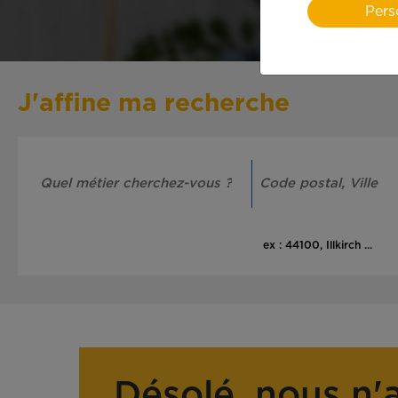
Pers
J'affine ma recherche
ex : 44100, Illkirch ...
Désolé, nous n'a