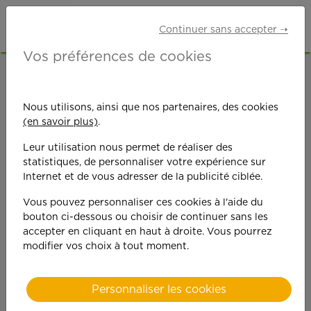
Continuer sans accepter ➝
Vos préférences de cookies
ACCUEIL
OFFRES D'EMPLOI
BRICOLAGE
CHARENTE-MARITIME (17)
Nous utilisons, ainsi que nos partenaires, des cookies
(en savoir plus)
.
Leur utilisation nous permet de réaliser des
statistiques, de personnaliser votre expérience sur
Internet et de vous adresser de la publicité ciblée.
Vous pouvez personnaliser ces cookies à l'aide du
On est toujours plus
bouton ci-dessous ou choisir de continuer sans les
accepter en cliquant en haut à droite. Vous pourrez
performant
modifier vos choix à tout moment.
quand on y met du
Personnaliser les cookies
cœ
ur !