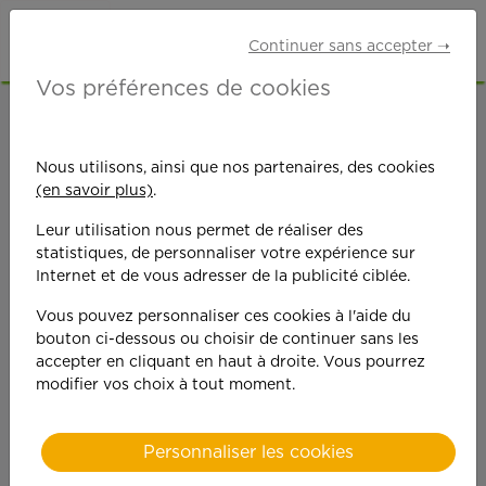
Continuer sans accepter ➝
Vos préférences de cookies
ACCUEIL
OFFRES D'EMPLOI
BRICOLAGE
DORDOGNE (24)
Nous utilisons, ainsi que nos partenaires, des cookies
(en savoir plus)
.
Leur utilisation nous permet de réaliser des
statistiques, de personnaliser votre expérience sur
Internet et de vous adresser de la publicité ciblée.
Vous pouvez personnaliser ces cookies à l'aide du
On est toujours plus
bouton ci-dessous ou choisir de continuer sans les
accepter en cliquant en haut à droite. Vous pourrez
performant
modifier vos choix à tout moment.
quand on y met du
Personnaliser les cookies
cœ
ur !