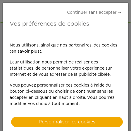
Continuer sans accepter ➝
Vos préférences de cookies
ACCUEIL
OFFRES D'EMPLOI
BRICOLAGE
GIRONDE (33)
Nous utilisons, ainsi que nos partenaires, des cookies
(en savoir plus)
.
Leur utilisation nous permet de réaliser des
statistiques, de personnaliser votre expérience sur
Internet et de vous adresser de la publicité ciblée.
Vous pouvez personnaliser ces cookies à l'aide du
On est toujours plus
bouton ci-dessous ou choisir de continuer sans les
accepter en cliquant en haut à droite. Vous pourrez
performant
modifier vos choix à tout moment.
quand on y met du
Personnaliser les cookies
cœ
ur !