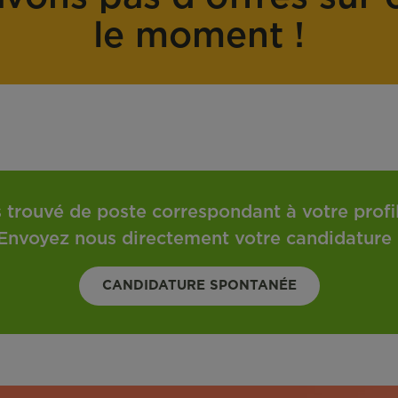
o
t
le moment !
n
r
t
a
r
v
a
a
t
i
l
 trouvé de poste correspondant à votre profil 
Envoyez nous directement votre candidature 
CANDIDATURE SPONTANÉE