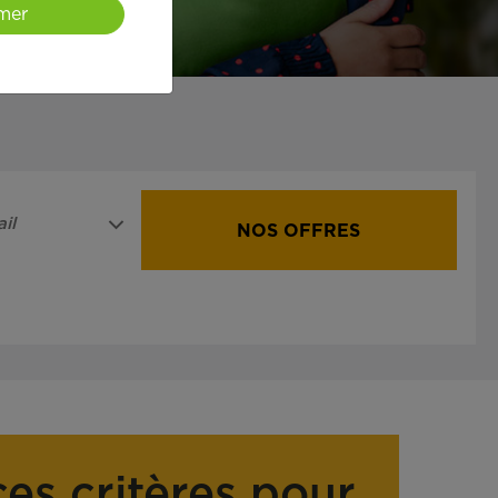
mer
il
NOS OFFRES
ces critères pour