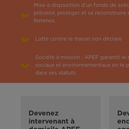
Mise à disposition d’un fonds de solid
prévenir, protéger et se reconstruire 
femmes.
Lutte contre le travail non déclaré
Société à mission : APEF garantit l
sociaux et environnementaux en le pu
dans ses statuts
Devenez
De
intervenant à
enc