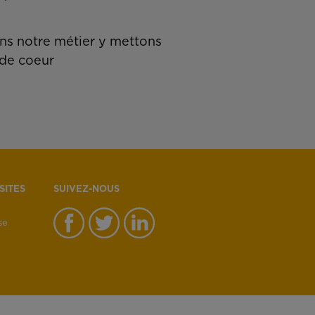
s notre métier y mettons
de coeur
SITES
SUIVEZ-NOUS
se