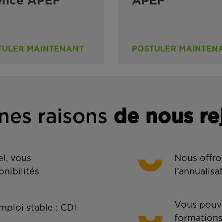
ence APEF
APEF
TULER MAINTENANT
POSTULER MAINTEN
nes rais
ons
de n
ous re
l, vous
Nous offro
onibilités
l’annualisa
Vous pouve
ploi stable : CDI
formations