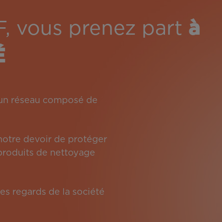
F, vous prenez part
à
É
: un réseau composé de
 notre devoir de protéger
s produits de nettoyage
es regards de la société