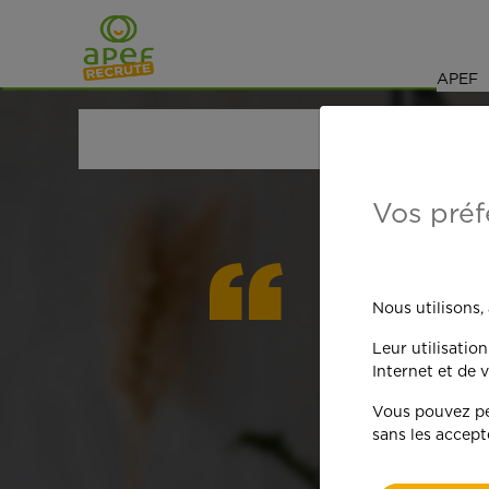
Navigation
Saut au contenu
APEF
ACCUEIL
OFFRES D'EMPLOI
BRICOLAGE
NOR
Vos préf
On est
Nous utilisons,
Leur utilisatio
qua
Internet et de v
Vous pouvez per
sans les accept