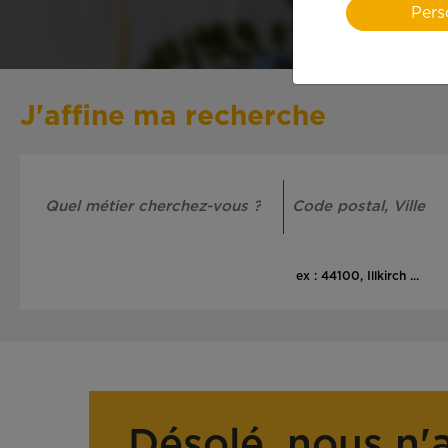
Pers
J'affine ma recherche
ex : 44100, Illkirch ...
Désolé, nous n'a