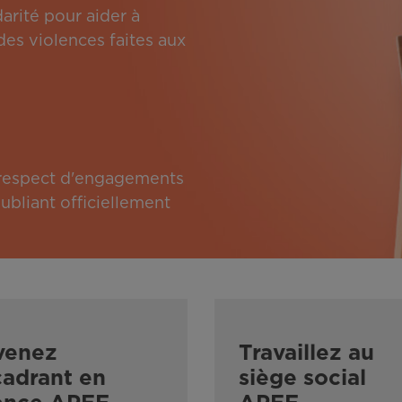
arité pour aider à
des violences faites aux
e respect d'engagements
bliant officiellement
venez
Travaillez au
adrant en
siège social