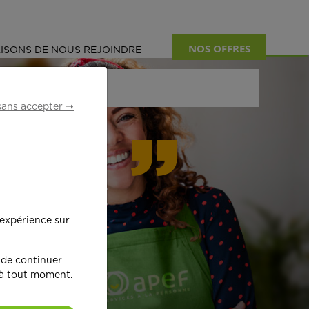
NOS OFFRES
ISONS DE NOUS REJOINDRE
sans accepter ➝
formant
 expérience sur
œ
ur !
 de continuer
 à tout moment.