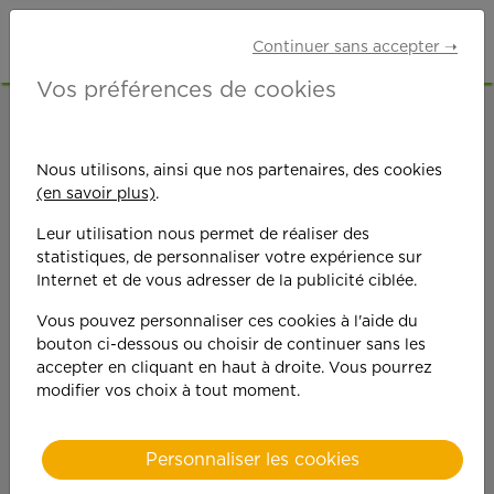
Continuer sans accepter ➝
Vos préférences de cookies
ACCUEIL
OFFRES D'EMPLOI
GARDE D'ENFANTS
Nous utilisons, ainsi que nos partenaires, des cookies
(en savoir plus)
.
Leur utilisation nous permet de réaliser des
statistiques, de personnaliser votre expérience sur
Internet et de vous adresser de la publicité ciblée.
On est toujours plus
Vous pouvez personnaliser ces cookies à l'aide du
bouton ci-dessous ou choisir de continuer sans les
performant
accepter en cliquant en haut à droite. Vous pourrez
modifier vos choix à tout moment.
quand on y met du
cœ
ur !
Personnaliser les cookies