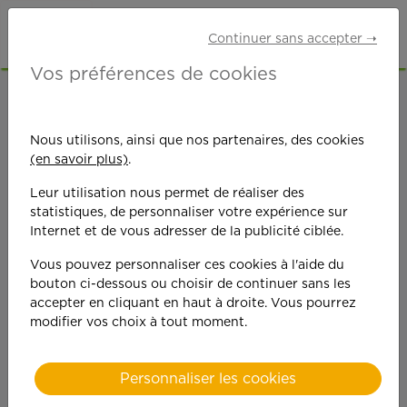
Continuer sans accepter ➝
Vos préférences de cookies
ACCUEIL
OFFRES D'EMPLOI
GARDE D'ENFANTS
ARDÈCHE (07)
Nous utilisons, ainsi que nos partenaires, des cookies
(en savoir plus)
.
Leur utilisation nous permet de réaliser des
statistiques, de personnaliser votre expérience sur
Internet et de vous adresser de la publicité ciblée.
Vous pouvez personnaliser ces cookies à l'aide du
On est toujours plus
bouton ci-dessous ou choisir de continuer sans les
accepter en cliquant en haut à droite. Vous pourrez
performant
modifier vos choix à tout moment.
quand on y met du
Personnaliser les cookies
cœ
ur !