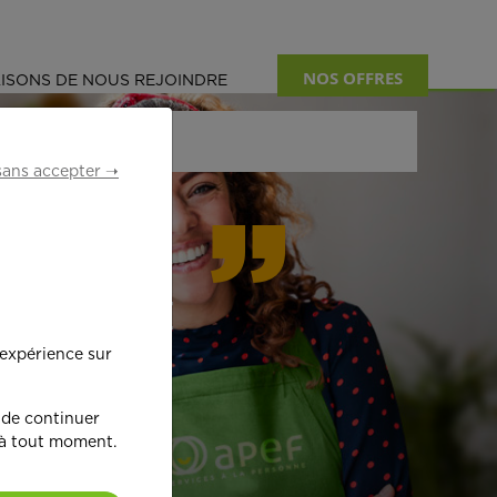
NOS OFFRES
ISONS DE NOUS REJOINDRE
sans accepter ➝
formant
 expérience sur
œ
ur !
 de continuer
 à tout moment.