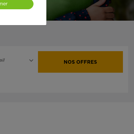
mer
il
NOS OFFRES