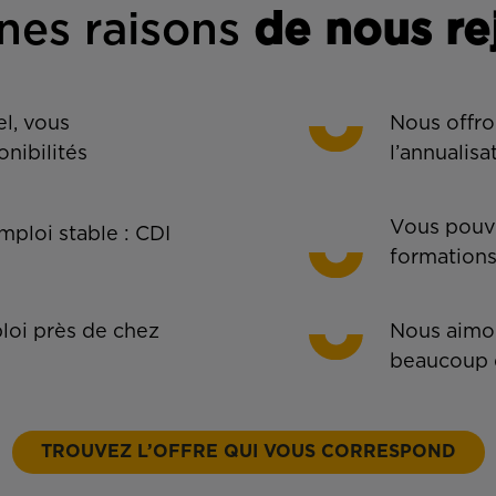
nes rais
ons
de n
ous re
l, vous
Nous offro
onibilités
l’annualisa
Vous pouve
ploi stable : CDI
formations
oi près de chez
Nous aimon
beaucoup 
TROUVEZ L’OFFRE QUI VOUS CORRESPOND