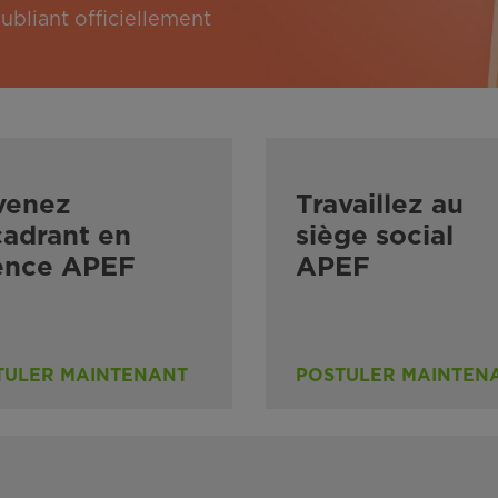
bliant officiellement
venez
Travaillez au
adrant en
siège social
ence APEF
APEF
TULER MAINTENANT
POSTULER MAINTEN