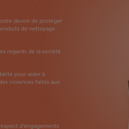
 notre devoir de protéger
s produits de nettoyage
es regards de la société
arité pour aider à
des violences faites aux
e respect d'engagements