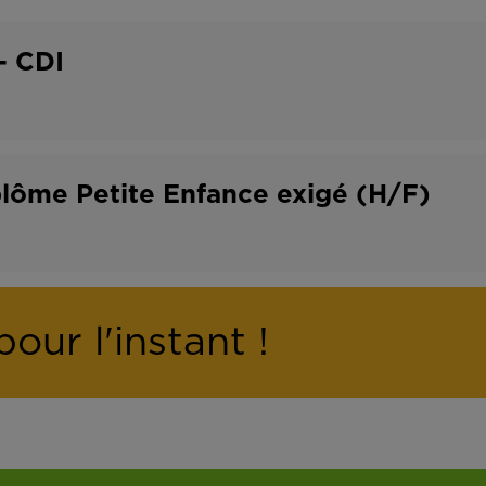
o
t
n
r
- CDI
t
a
r
v
a
a
plôme Petite Enfance exigé (H/F)
t
i
l
our l'instant !