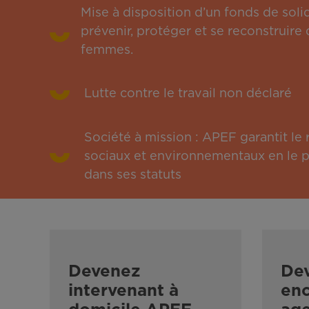
Mise à disposition d’un fonds de solid
prévenir, protéger et se reconstruire 
femmes.
Lutte contre le travail non déclaré
Société à mission : APEF garantit l
sociaux et environnementaux en le pu
dans ses statuts
Devenez
De
intervenant à
enc