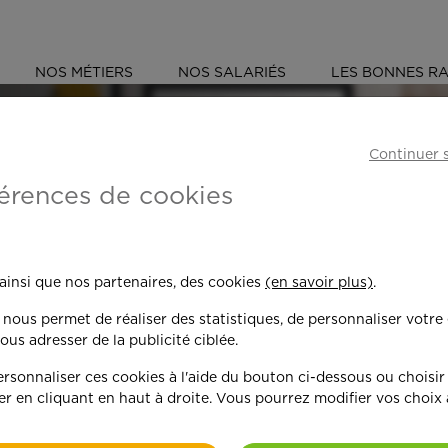
NOS MÉTIERS
NOS SALARIÉS
LES BONNES RA
S
PYRÉNÉES-ATLANTIQUES (64)
Continuer 
érences de cookies
 toujours plus per
 ainsi que nos partenaires, des cookies
(en savoir plus)
.
n nous permet de réaliser des statistiques, de personnaliser votre
nd on y met du c
ous adresser de la publicité ciblée.
sonnaliser ces cookies à l'aide du bouton ci-dessous ou choisir
er en cliquant en haut à droite. Vous pourrez modifier vos choix