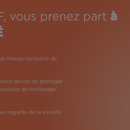
F, vous prenez part
à
É
: un réseau composé de
 notre devoir de protéger
s produits de nettoyage
es regards de la société