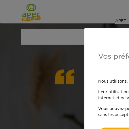
Navigation
Saut au contenu
APEF
ACCUEIL
OFFRES D'EMPLOI
GARDE D'ENFANT
Vos préf
On est
Nous utilisons,
Leur utilisatio
qua
Internet et de v
Vous pouvez per
sans les accept