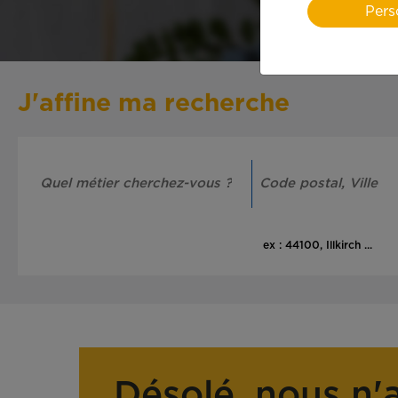
Pers
J'affine ma recherche
ex : 44100, Illkirch ...
Désolé, nous n'a