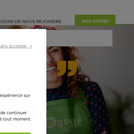
NOS OFFRES
ISONS DE NOUS REJOINDRE
sans accepter ➝
formant
 expérience sur
œ
ur !
 de continuer
 à tout moment.