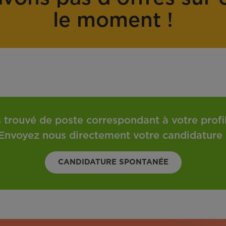
o
t
le moment !
n
r
t
a
r
v
a
a
t
i
l
 trouvé de poste correspondant à votre profil 
Envoyez nous directement votre candidature 
CANDIDATURE SPONTANÉE