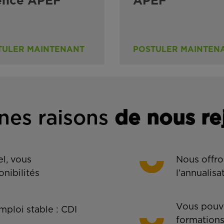
ence APEF
APEF
TULER MAINTENANT
POSTULER MAINTEN
nes rais
ons
de n
ous re
l, vous
Nous offro
onibilités
l’annualisa
Vous pouve
ploi stable : CDI
formations