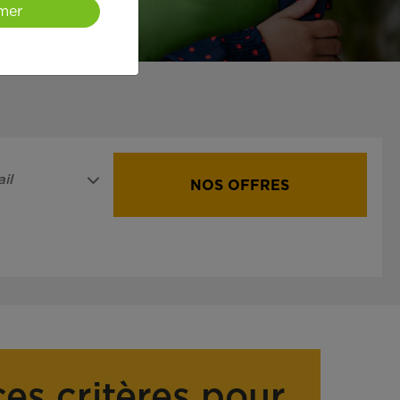
mer
il
NOS OFFRES
ces critères pour