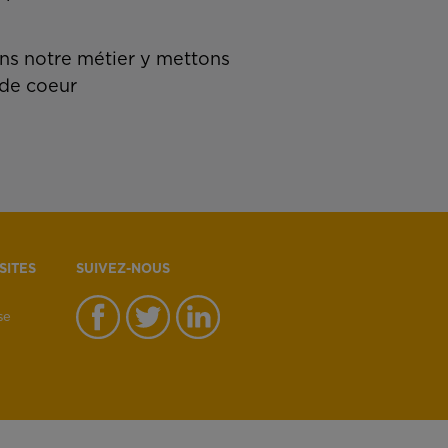
s notre métier y mettons
de coeur
SITES
SUIVEZ-NOUS
se