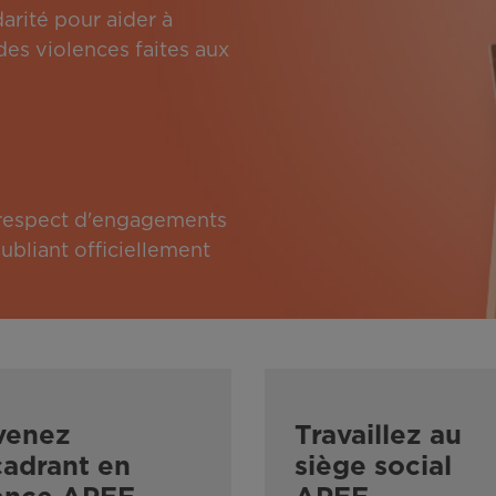
arité pour aider à
des violences faites aux
e respect d'engagements
bliant officiellement
venez
Travaillez au
adrant en
siège social