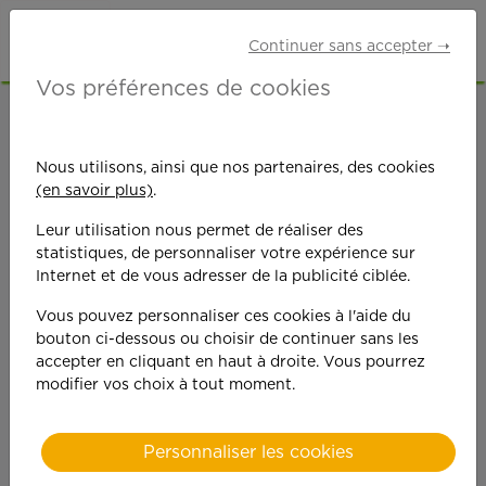
Continuer sans accepter ➝
Vos préférences de cookies
ACCUEIL
OFFRES D'EMPLOI
GARDE D'ENFANTS
YONNE (89)
AUXERRE
Nous utilisons, ainsi que nos partenaires, des cookies
(en savoir plus)
.
Leur utilisation nous permet de réaliser des
statistiques, de personnaliser votre expérience sur
Internet et de vous adresser de la publicité ciblée.
Vous pouvez personnaliser ces cookies à l'aide du
On est toujours plus
bouton ci-dessous ou choisir de continuer sans les
accepter en cliquant en haut à droite. Vous pourrez
performant
modifier vos choix à tout moment.
quand on y met du
Personnaliser les cookies
cœ
ur !