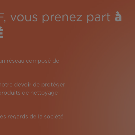
F, vous prenez part
à
É
: un réseau composé de
 notre devoir de protéger
s produits de nettoyage
es regards de la société