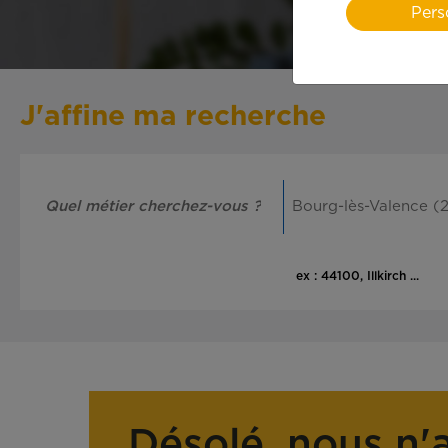
Pers
J'affine ma recherche
ex : 44100, Illkirch ...
Désolé, nous n'a