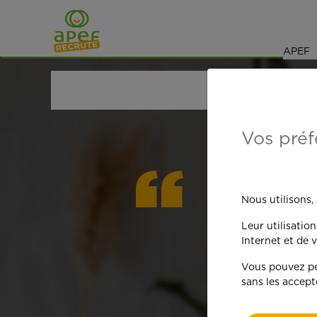
Navigation
Saut au contenu
APEF
ACCUEIL
OFFRES D'EMPLOI
GARDE D'ENFANT
Vos préf
On est
Nous utilisons,
Leur utilisatio
qua
Internet et de v
Vous pouvez per
sans les accept