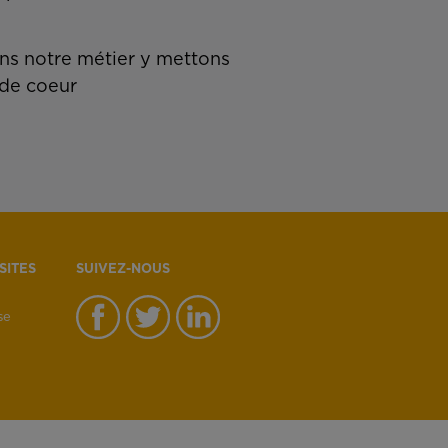
s notre métier y mettons
de coeur
SITES
SUIVEZ-NOUS
se