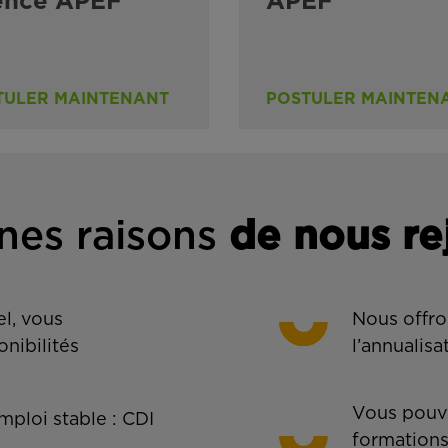
ence APEF
APEF
TULER MAINTENANT
POSTULER MAINTEN
nes rais
ons
de n
ous re
l, vous
Nous offro
onibilités
l’annualisa
Vous pouve
ploi stable : CDI
formations