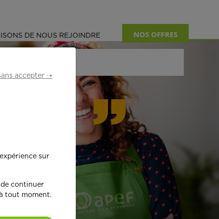
NOS OFFRES
ISONS DE NOUS REJOINDRE
sans accepter ➝
formant
 expérience sur
œ
ur !
 de continuer
 à tout moment.