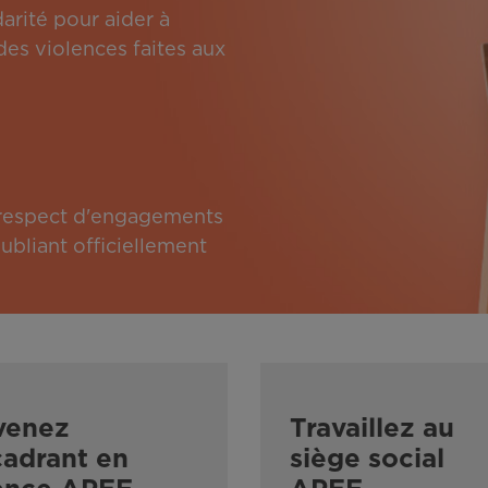
arité pour aider à
des violences faites aux
e respect d'engagements
bliant officiellement
venez
Travaillez au
adrant en
siège social