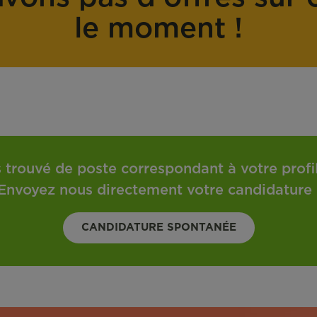
o
t
le moment !
n
r
t
a
r
v
a
a
t
i
l
 trouvé de poste correspondant à votre profil 
Envoyez nous directement votre candidature 
CANDIDATURE SPONTANÉE