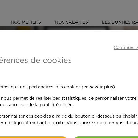
NOS MÉTIERS
NOS SALARIÉS
LES BONNES RA
S
DRÔME (26)
BOURG-LÈS-VALENCE
Continuer 
érences de cookies
 toujours plus per
 ainsi que nos partenaires, des cookies
(en savoir plus)
.
n nous permet de réaliser des statistiques, de personnaliser votre
nd on y met du c
ous adresser de la publicité ciblée.
sonnaliser ces cookies à l'aide du bouton ci-dessous ou choisir
er en cliquant en haut à droite. Vous pourrez modifier vos choix