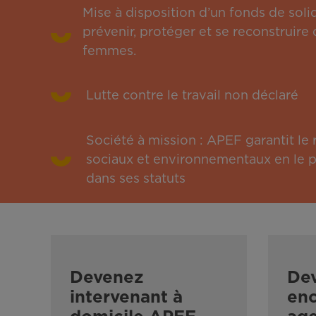
Mise à disposition d’un fonds de solid
prévenir, protéger et se reconstruire 
femmes.
Lutte contre le travail non déclaré
Société à mission : APEF garantit l
sociaux et environnementaux en le pu
dans ses statuts
Devenez
De
intervenant à
enc