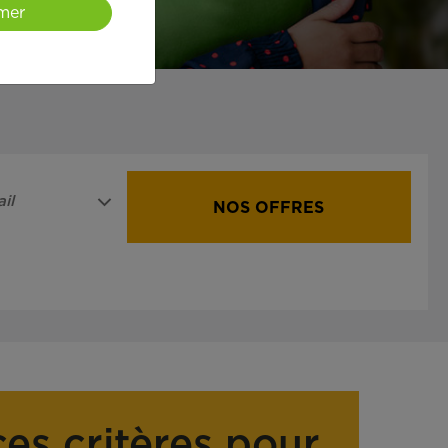
mer
il
NOS OFFRES
ces critères pour