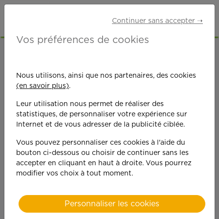
Continuer sans accepter ➝
Vos préférences de cookies
ACCUEIL
OFFRES D'EMPLOI
GARDE D'ENFANTS
FINISTÈRE (29)
BREST
Nous utilisons, ainsi que nos partenaires, des cookies
(en savoir plus)
.
Leur utilisation nous permet de réaliser des
statistiques, de personnaliser votre expérience sur
Internet et de vous adresser de la publicité ciblée.
Vous pouvez personnaliser ces cookies à l'aide du
On est toujours plus
bouton ci-dessous ou choisir de continuer sans les
accepter en cliquant en haut à droite. Vous pourrez
performant
modifier vos choix à tout moment.
quand on y met du
Personnaliser les cookies
cœ
ur !