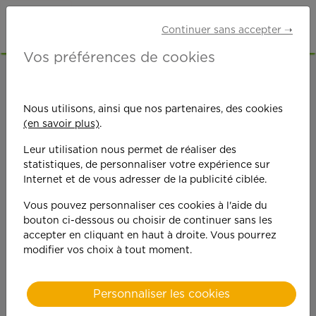
Continuer sans accepter ➝
Vos préférences de cookies
ACCUEIL
OFFRES D'EMPLOI
GARDE D'ENFANTS
NORD (59)
CAMBRAI
Nous utilisons, ainsi que nos partenaires, des cookies
(en savoir plus)
.
Leur utilisation nous permet de réaliser des
statistiques, de personnaliser votre expérience sur
Internet et de vous adresser de la publicité ciblée.
Vous pouvez personnaliser ces cookies à l'aide du
On est toujours plus
bouton ci-dessous ou choisir de continuer sans les
accepter en cliquant en haut à droite. Vous pourrez
performant
modifier vos choix à tout moment.
quand on y met du
Personnaliser les cookies
cœ
ur !