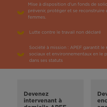
Mise à disposition d’un fonds de solid
prévenir, protéger et se reconstruire 
femmes.
Lutte contre le travail non déclaré
Société à mission : APEF garantit l
sociaux et environnementaux en le pu
dans ses statuts
Devenez
De
intervenant à
enc