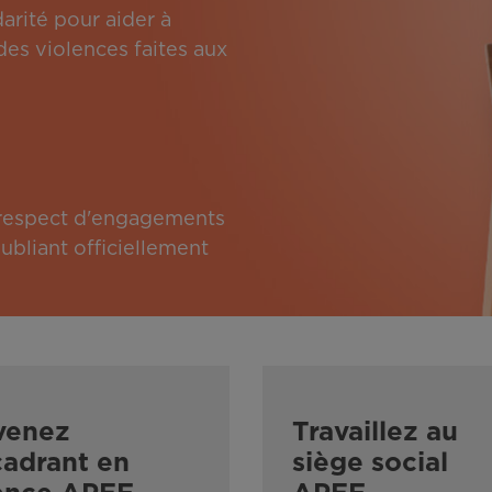
arité pour aider à
des violences faites aux
e respect d'engagements
bliant officiellement
venez
Travaillez au
adrant en
siège social