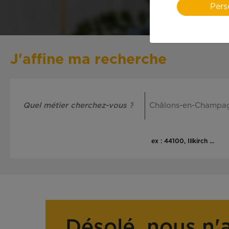
Pers
J'affine ma recherche
ex : 44100, Illkirch ...
Désolé, nous n'a