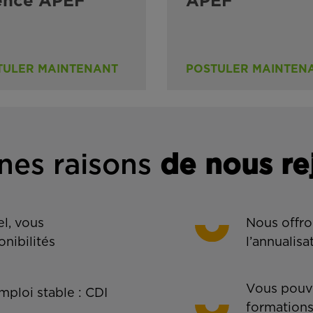
ence APEF
APEF
TULER MAINTENANT
POSTULER MAINTEN
nes rais
ons
de n
ous re
l, vous
Nous offro
onibilités
l’annualisa
Vous pouve
ploi stable : CDI
formations