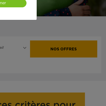
mer
il
NOS OFFRES
ces critères pour