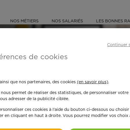
NOS MÉTIERS
NOS SALARIÉS
LES BONNES RA
S
MARNE (51)
CHÂLONS-EN-CHAMPAGNE
Continuer 
érences de cookies
 toujours plus per
 ainsi que nos partenaires, des cookies
(en savoir plus)
.
n nous permet de réaliser des statistiques, de personnaliser votre
nd on y met du c
ous adresser de la publicité ciblée.
sonnaliser ces cookies à l'aide du bouton ci-dessous ou choisir
er en cliquant en haut à droite. Vous pourrez modifier vos choix