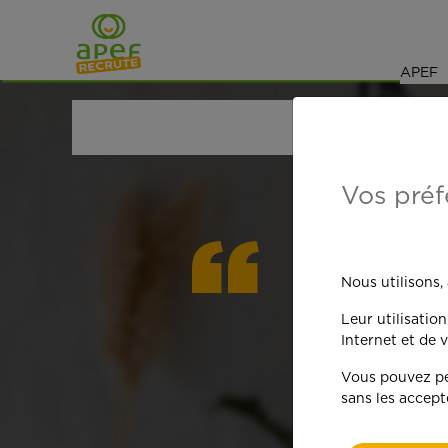
Navigation
Saut au contenu
APEF
ACCUEIL
OFFRES D'EMPLOI
GARDE D'ENFANT
Vos préf
On est
Nous utilisons,
Leur utilisatio
qua
Internet et de v
Vous pouvez per
sans les accept