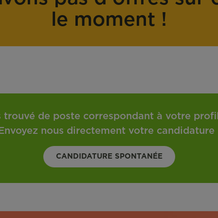
o
t
le moment !
n
r
t
a
r
v
a
a
t
i
l
 trouvé de poste correspondant à votre profil 
Envoyez nous directement votre candidature 
CANDIDATURE SPONTANÉE