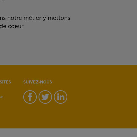
s notre métier y mettons
de coeur
SITES
SUIVEZ-NOUS
se