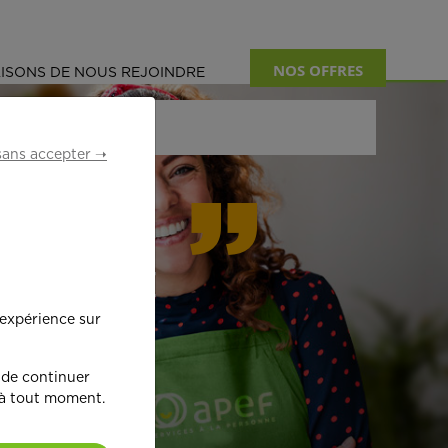
NOS OFFRES
ISONS DE NOUS REJOINDRE
sans accepter ➝
formant
 expérience sur
œ
ur !
 de continuer
 à tout moment.