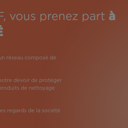
F, vous prenez part
à
É
: un réseau composé de
 notre devoir de protéger
s produits de nettoyage
es regards de la société