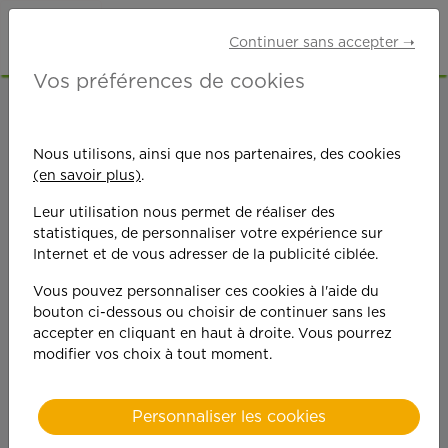
Continuer sans accepter ➝
Vos préférences de cookies
ACCUEIL
OFFRES D'EMPLOI
GARDE D'ENFANTS
MAINE-ET-LOIRE (49)
CHEMILLÉ-EN-ANJOU
Nous utilisons, ainsi que nos partenaires, des cookies
(en savoir plus)
.
Leur utilisation nous permet de réaliser des
statistiques, de personnaliser votre expérience sur
Internet et de vous adresser de la publicité ciblée.
Vous pouvez personnaliser ces cookies à l'aide du
On est toujours plus
bouton ci-dessous ou choisir de continuer sans les
accepter en cliquant en haut à droite. Vous pourrez
performant
modifier vos choix à tout moment.
quand on y met du
Personnaliser les cookies
cœ
ur !