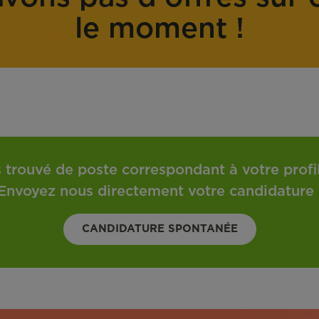
o
t
le moment !
n
r
t
a
r
v
a
a
t
i
l
 trouvé de poste correspondant à votre profil 
Envoyez nous directement votre candidature 
CANDIDATURE SPONTANÉE