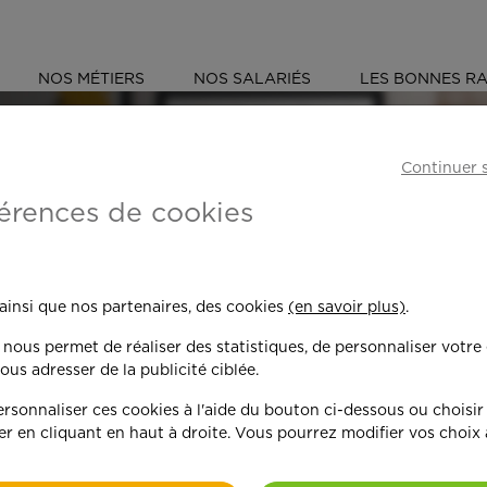
NOS MÉTIERS
NOS SALARIÉS
LES BONNES RA
S
VAL-DE-MARNE (94)
CHOISY-LE-ROI
Continuer 
érences de cookies
 toujours plus per
 ainsi que nos partenaires, des cookies
(en savoir plus)
.
n nous permet de réaliser des statistiques, de personnaliser votre
nd on y met du c
ous adresser de la publicité ciblée.
sonnaliser ces cookies à l'aide du bouton ci-dessous ou choisir
er en cliquant en haut à droite. Vous pourrez modifier vos choix