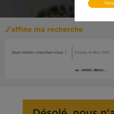
Pers
J'affine ma recherche
ex : 44100, Illkirch ...
Désolé, nous n'a