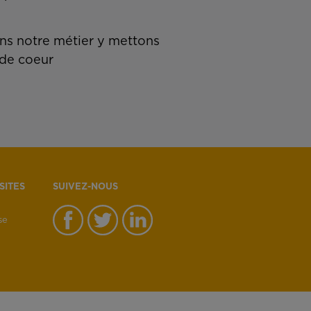
s notre métier y mettons
de coeur
SITES
SUIVEZ-NOUS
se