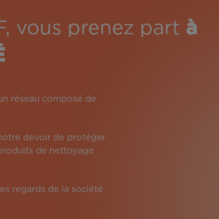
F, vous prenez part
à
É
: un réseau composé de
 notre devoir de protéger
s produits de nettoyage
es regards de la société