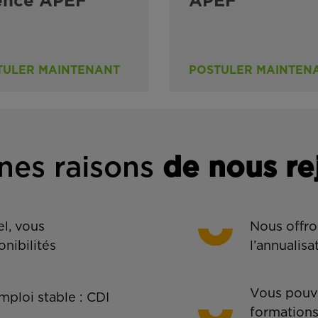
ence APEF
APEF
TULER MAINTENANT
POSTULER MAINTEN
nes rais
ons
de n
ous re
l, vous
Nous offro
onibilités
l’annualisa
Vous pouve
ploi stable : CDI
formations