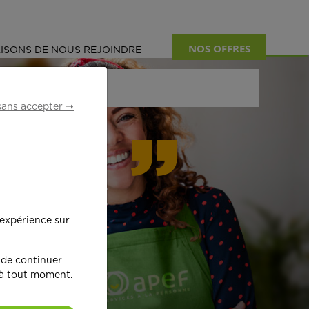
NOS OFFRES
ISONS DE NOUS REJOINDRE
sans accepter ➝
formant
 expérience sur
œ
ur !
 de continuer
 à tout moment.