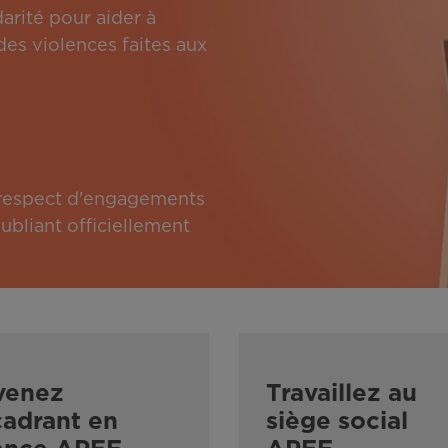
arité pour aider à
des violences faites aux
e respect d'engagements
bliant officiellement
venez
Travaillez au
adrant en
siège social