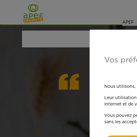
Navigation
Saut au contenu
APEF
ACCUEIL
OFFRES D'EMPLOI
GARDE D'ENFANT
Vos préf
On est
Nous utilisons,
Leur utilisatio
qua
Internet et de v
Vous pouvez per
sans les accept