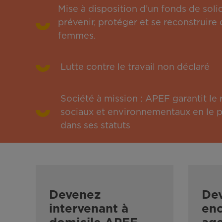
Mise à disposition d’un fonds de solid
prévenir, protéger et se reconstruire 
femmes.
Lutte contre le travail non déclaré
Société à mission : APEF garantit l
sociaux et environnementaux en le pu
dans ses statuts
Devenez
De
intervenant à
enc