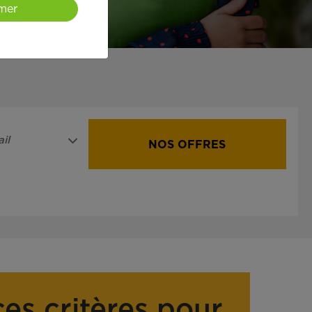
mer
il
NOS OFFRES
ces critères pour