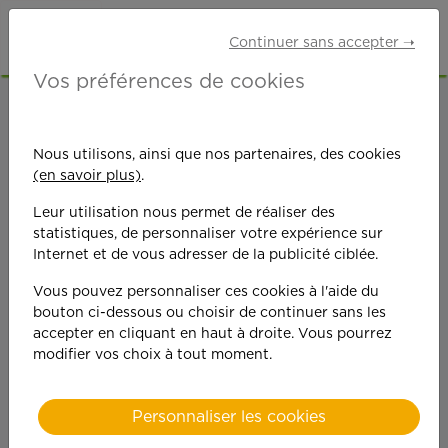
Continuer sans accepter ➝
Vos préférences de cookies
ACCUEIL
OFFRES D'EMPLOI
GARDE D'ENFANTS
HAUTS-DE-SEINE (92)
CLAMART
Nous utilisons, ainsi que nos partenaires, des cookies
(en savoir plus)
.
Leur utilisation nous permet de réaliser des
statistiques, de personnaliser votre expérience sur
Internet et de vous adresser de la publicité ciblée.
Vous pouvez personnaliser ces cookies à l'aide du
On est toujours plus
bouton ci-dessous ou choisir de continuer sans les
accepter en cliquant en haut à droite. Vous pourrez
performant
modifier vos choix à tout moment.
quand on y met du
Personnaliser les cookies
cœ
ur !