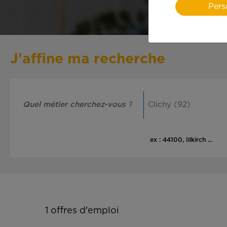
Pers
J'affine ma recherche
ex : 44100, Illkirch ...
1
offres d'emploi