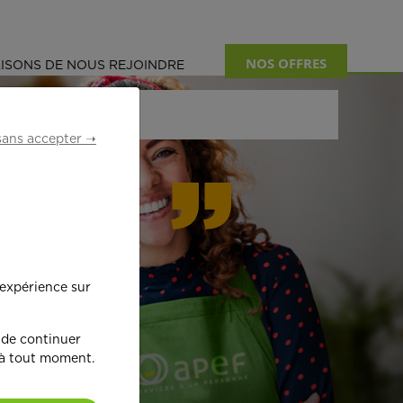
NOS OFFRES
ISONS DE NOUS REJOINDRE
sans accepter ➝
formant
 expérience sur
œ
ur !
 de continuer
 à tout moment.