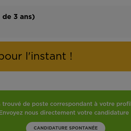
o
t
n
r
de 3 ans)
t
a
r
v
a
a
t
i
our l'instant !
l
 trouvé de poste correspondant à votre profil 
Envoyez nous directement votre candidature 
CANDIDATURE SPONTANÉE