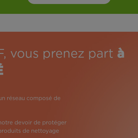
F, vous prenez part
à
É
: un réseau composé de
 notre devoir de protéger
s produits de nettoyage