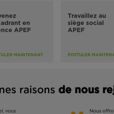
venez
Travaillez au
adrant en
siège social
ence APEF
APEF
TULER MAINTENANT
POSTULER MAINTEN
nes rais
ons
de n
ous re
l, vous
Nous offro