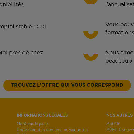
onibilités
l’annualisa
Vous pouve
ploi stable : CDI
formations
oi près de chez
Nous aimon
beaucoup 
TROUVEZ L’OFFRE QUI VOUS CORRESPOND
INFORMATIONS LÉGALES
NOS AUTRES 
Mentions légales
Apef.fr
Protection des données personnelles
APEF Franchi