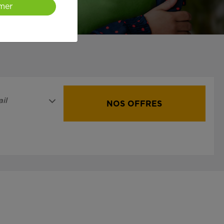
mer
il
NOS OFFRES