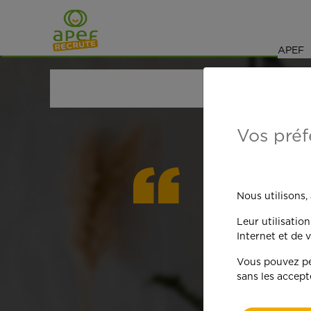
Navigation
Saut au contenu
APEF
ACCUEIL
OFFRES D'EMPLOI
GARDE D'ENFANT
Vos préf
On est
Nous utilisons,
Leur utilisatio
qua
Internet et de v
Vous pouvez per
sans les accept