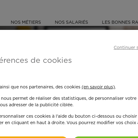
NOS MÉTIERS
NOS SALARIÉS
LES BONNES RA
S
HAUTS-DE-SEINE (92)
CLICHY
Continuer 
érences de cookies
 toujours plus per
 ainsi que nos partenaires, des cookies
(en savoir plus)
.
n nous permet de réaliser des statistiques, de personnaliser votre
nd on y met du c
ous adresser de la publicité ciblée.
sonnaliser ces cookies à l'aide du bouton ci-dessous ou choisir
er en cliquant en haut à droite. Vous pourrez modifier vos choix