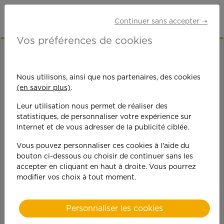
Continuer sans accepter ➝
Vos préférences de cookies
ACCUEIL
OFFRES D'EMPLOI
GARDE D'ENFANTS
VAL-DE-MARNE (94)
FRESNES
Nous utilisons, ainsi que nos partenaires, des cookies
(en savoir plus)
.
Leur utilisation nous permet de réaliser des
statistiques, de personnaliser votre expérience sur
Internet et de vous adresser de la publicité ciblée.
Vous pouvez personnaliser ces cookies à l'aide du
On est toujours plus
bouton ci-dessous ou choisir de continuer sans les
accepter en cliquant en haut à droite. Vous pourrez
performant
modifier vos choix à tout moment.
quand on y met du
Personnaliser les cookies
cœ
ur !