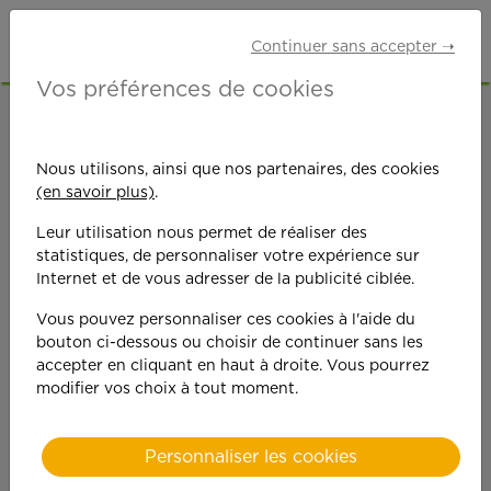
Continuer sans accepter ➝
Vos préférences de cookies
ACCUEIL
OFFRES D'EMPLOI
GARDE D'ENFANTS
GIRONDE (33)
GRADIGNAN
Nous utilisons, ainsi que nos partenaires, des cookies
(en savoir plus)
.
Leur utilisation nous permet de réaliser des
statistiques, de personnaliser votre expérience sur
Internet et de vous adresser de la publicité ciblée.
Vous pouvez personnaliser ces cookies à l'aide du
On est toujours plus
bouton ci-dessous ou choisir de continuer sans les
accepter en cliquant en haut à droite. Vous pourrez
performant
modifier vos choix à tout moment.
quand on y met du
Personnaliser les cookies
cœ
ur !