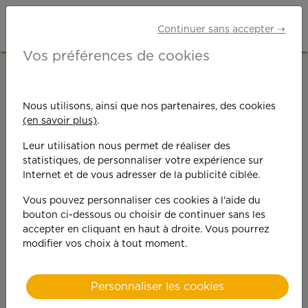
Continuer sans accepter ➝
Vos préférences de cookies
ACCUEIL
OFFRES D'EMPLOI
GARDE D'ENFANTS
NORD (59)
GRANDE-SYNTHE
Nous utilisons, ainsi que nos partenaires, des cookies
(en savoir plus)
.
Leur utilisation nous permet de réaliser des
statistiques, de personnaliser votre expérience sur
Internet et de vous adresser de la publicité ciblée.
Vous pouvez personnaliser ces cookies à l'aide du
On est toujours plus
bouton ci-dessous ou choisir de continuer sans les
accepter en cliquant en haut à droite. Vous pourrez
performant
modifier vos choix à tout moment.
quand on y met du
Personnaliser les cookies
cœ
ur !