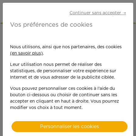
Continuer sans accepter ➝
Vos préférences de cookies
ACCUEIL
OFFRES D'EMPLOI
GARDE D'ENFANTS
GIRONDE (33)
LE BOUSCAT
Nous utilisons, ainsi que nos partenaires, des cookies
(en savoir plus)
.
Leur utilisation nous permet de réaliser des
statistiques, de personnaliser votre expérience sur
Internet et de vous adresser de la publicité ciblée.
Vous pouvez personnaliser ces cookies à l'aide du
On est toujours plus
bouton ci-dessous ou choisir de continuer sans les
accepter en cliquant en haut à droite. Vous pourrez
performant
modifier vos choix à tout moment.
quand on y met du
Personnaliser les cookies
cœ
ur !