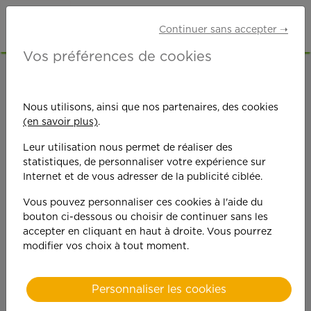
Continuer sans accepter ➝
Vos préférences de cookies
ACCUEIL
OFFRES D'EMPLOI
GARDE D'ENFANTS
ALPES-MARITIMES (06)
LE CANNET
Nous utilisons, ainsi que nos partenaires, des cookies
(en savoir plus)
.
Leur utilisation nous permet de réaliser des
statistiques, de personnaliser votre expérience sur
Internet et de vous adresser de la publicité ciblée.
Vous pouvez personnaliser ces cookies à l'aide du
On est toujours plus
bouton ci-dessous ou choisir de continuer sans les
accepter en cliquant en haut à droite. Vous pourrez
performant
modifier vos choix à tout moment.
quand on y met du
Personnaliser les cookies
cœ
ur !