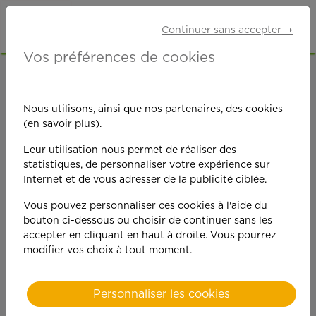
Continuer sans accepter ➝
Vos préférences de cookies
ACCUEIL
OFFRES D'EMPLOI
GARDE D'ENFANTS
SAÔNE-ET-LOIRE (71)
MÂCON
Nous utilisons, ainsi que nos partenaires, des cookies
(en savoir plus)
.
Leur utilisation nous permet de réaliser des
statistiques, de personnaliser votre expérience sur
Internet et de vous adresser de la publicité ciblée.
Vous pouvez personnaliser ces cookies à l'aide du
On est toujours plus
bouton ci-dessous ou choisir de continuer sans les
accepter en cliquant en haut à droite. Vous pourrez
performant
modifier vos choix à tout moment.
quand on y met du
Personnaliser les cookies
cœ
ur !