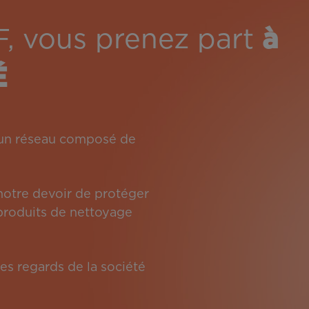
F, vous prenez part
à
É
: un réseau composé de
 notre devoir de protéger
s produits de nettoyage
es regards de la société