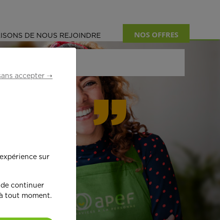
NOS OFFRES
ISONS DE NOUS REJOINDRE
sans accepter ➝
formant
 expérience sur
œ
ur !
 de continuer
 à tout moment.