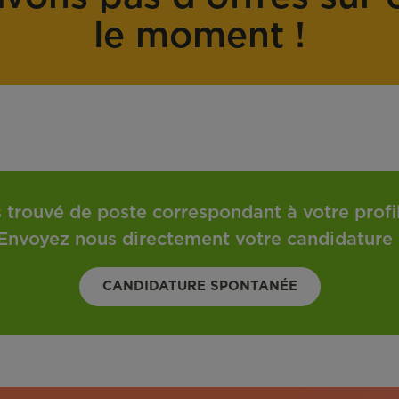
o
t
le moment !
n
r
t
a
r
v
a
a
t
i
l
 trouvé de poste correspondant à votre profil 
Envoyez nous directement votre candidature 
CANDIDATURE SPONTANÉE