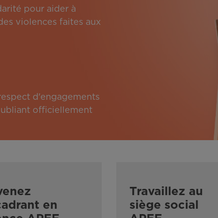
arité pour aider à
des violences faites aux
e respect d'engagements
bliant officiellement
venez
Travaillez au
adrant en
siège social