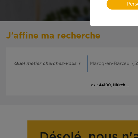
Pers
J'affine ma recherche
ex : 44100, Illkirch ...
Désolé, nous n'a