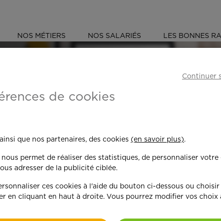
NOS MÉTIERS
NOS SALARIÉS
LES BONNES RA
S
NORD (59)
MARCQ-EN-BARŒUL
Continuer 
érences de cookies
 toujours plus per
 ainsi que nos partenaires, des cookies
(en savoir plus)
.
n nous permet de réaliser des statistiques, de personnaliser votre
nd on y met du c
ous adresser de la publicité ciblée.
sonnaliser ces cookies à l'aide du bouton ci-dessous ou choisir
er en cliquant en haut à droite. Vous pourrez modifier vos choix