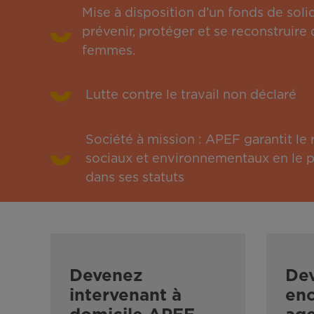
Mise à disposition d’un fonds de solid
prévenir, protéger et se reconstruire 
femmes.
Lutte contre le travail non déclaré
Société à mission : APEF garantit l
sociaux et environnementaux en le pu
dans ses statuts
Devenez
De
intervenant à
enc