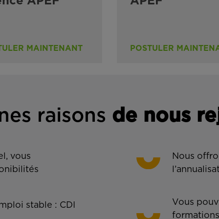
ence APEF
APEF
TULER MAINTENANT
POSTULER MAINTEN
nes rais
ons
de n
ous re
l, vous
Nous offro
onibilités
l’annualisa
Vous pouve
ploi stable : CDI
formations