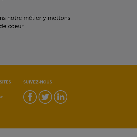
s notre métier y mettons
de coeur
SITES
SUIVEZ-NOUS
se