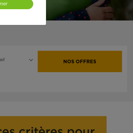
mer
il
NOS OFFRES
ces critères pour