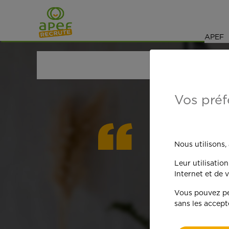
Navigation
Saut au contenu
APEF
ACCUEIL
OFFRES D'EMPLOI
GARDE D'ENFANT
Vos préf
On est
Nous utilisons,
Leur utilisatio
qua
Internet et de v
Vous pouvez per
sans les accept