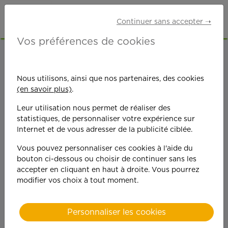
Continuer sans accepter ➝
Vos préférences de cookies
ACCUEIL
OFFRES D'EMPLOI
JARDINAGE
INDRE (36)
Nous utilisons, ainsi que nos partenaires, des cookies
(en savoir plus)
.
Leur utilisation nous permet de réaliser des
statistiques, de personnaliser votre expérience sur
Internet et de vous adresser de la publicité ciblée.
Vous pouvez personnaliser ces cookies à l'aide du
On est toujours plus
bouton ci-dessous ou choisir de continuer sans les
accepter en cliquant en haut à droite. Vous pourrez
performant
modifier vos choix à tout moment.
quand on y met du
Personnaliser les cookies
cœ
ur !