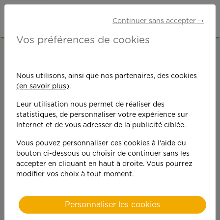
Continuer sans accepter ➝
Vos préférences de cookies
ACCUEIL
OFFRES D'EMPLOI
JARDINAGE
INDRE (36)
Nous utilisons, ainsi que nos partenaires, des cookies
(en savoir plus)
.
Leur utilisation nous permet de réaliser des
statistiques, de personnaliser votre expérience sur
Internet et de vous adresser de la publicité ciblée.
Vous pouvez personnaliser ces cookies à l'aide du
On est toujours plus
bouton ci-dessous ou choisir de continuer sans les
accepter en cliquant en haut à droite. Vous pourrez
performant
modifier vos choix à tout moment.
quand on y met du
Personnaliser les cookies
cœ
ur !