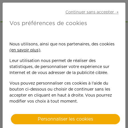
Continuer sans accepter ➝
Vos préférences de cookies
ACCUEIL
OFFRES D'EMPLOI
JARDINAGE
VAL-D'OISE (95)
BEZONS
Nous utilisons, ainsi que nos partenaires, des cookies
(en savoir plus)
.
Leur utilisation nous permet de réaliser des
statistiques, de personnaliser votre expérience sur
Internet et de vous adresser de la publicité ciblée.
Vous pouvez personnaliser ces cookies à l'aide du
On est toujours plus
bouton ci-dessous ou choisir de continuer sans les
accepter en cliquant en haut à droite. Vous pourrez
performant
modifier vos choix à tout moment.
quand on y met du
Personnaliser les cookies
cœ
ur !