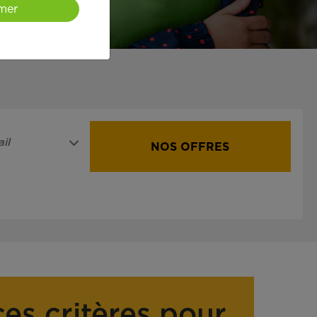
mer
il
NOS OFFRES
ces critères pour