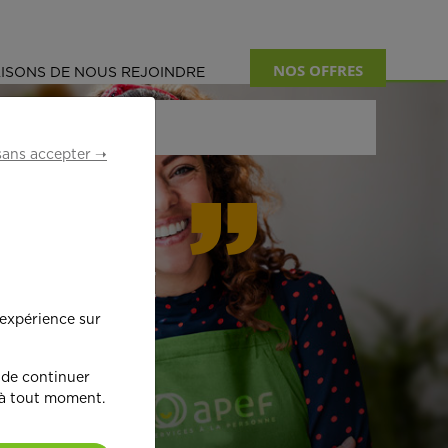
NOS OFFRES
ISONS DE NOUS REJOINDRE
sans accepter ➝
formant
 expérience sur
œ
ur !
 de continuer
 à tout moment.