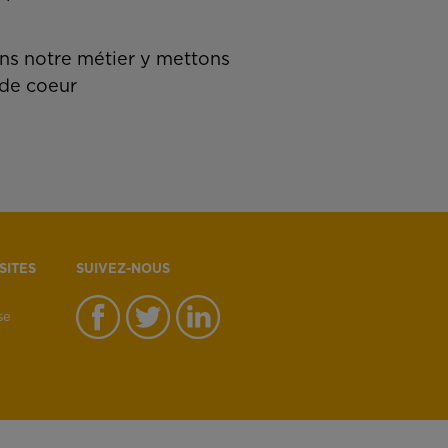
s notre métier y mettons
de coeur
SITES
SUIVEZ-NOUS
se