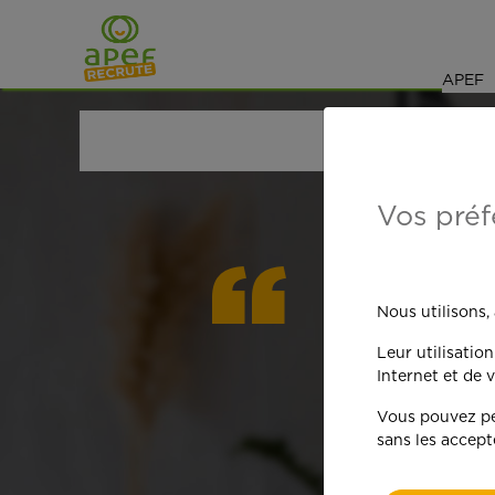
Navigation
Saut au contenu
APEF
ACCUEIL
OFFRES D'EMPLOI
JARDINAGE
VAL-
Vos préf
On est
Nous utilisons,
Leur utilisatio
qua
Internet et de v
Vous pouvez per
sans les accept