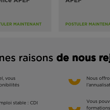
ence APEF
APEF
TULER MAINTENANT
POSTULER MAINTEN
nes rais
ons
de n
ous re
l, vous
Nous offro
onibilités
l’annualisa
Vous pouve
ploi stable : CDI
formations