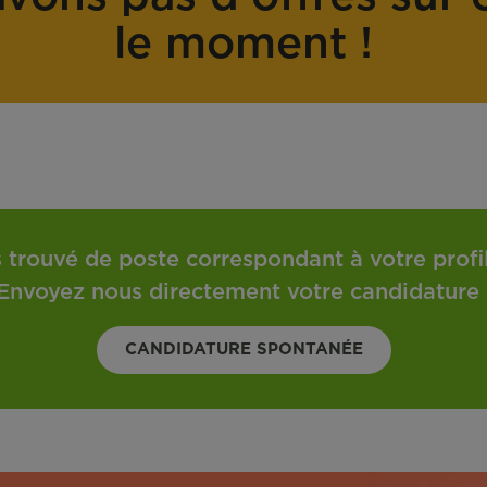
o
t
le moment !
n
r
t
a
r
v
a
a
t
i
l
 trouvé de poste correspondant à votre profil 
Envoyez nous directement votre candidature 
CANDIDATURE SPONTANÉE