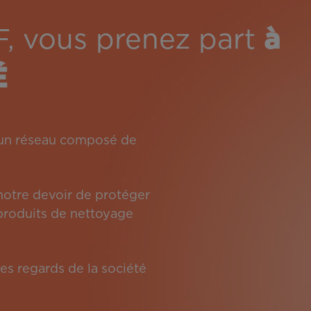
F, vous prenez part
à
É
: un réseau composé de
 notre devoir de protéger
s produits de nettoyage
es regards de la société