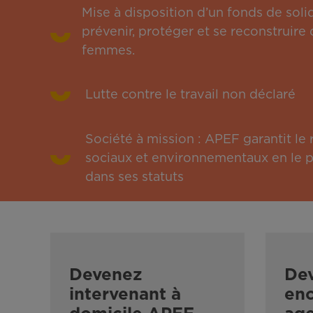
Mise à disposition d’un fonds de solid
prévenir, protéger et se reconstruire 
femmes.
Lutte contre le travail non déclaré
Société à mission : APEF garantit l
sociaux et environnementaux en le pu
dans ses statuts
Devenez
De
intervenant à
enc