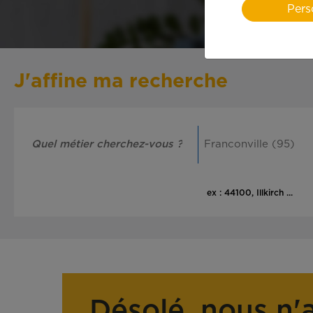
Pers
J'affine ma recherche
ex : 44100, Illkirch ...
Désolé, nous n'a