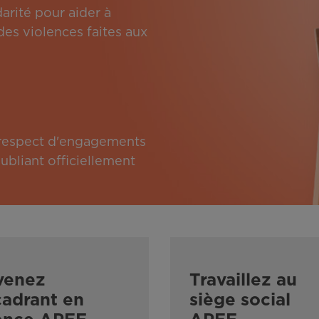
arité pour aider à
des violences faites aux
e respect d'engagements
bliant officiellement
venez
Travaillez au
adrant en
siège social