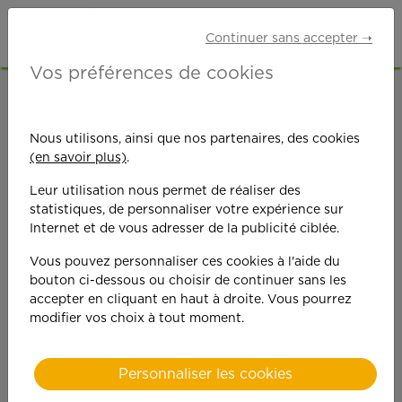
Continuer sans accepter ➝
Vos préférences de cookies
ACCUEIL
OFFRES D'EMPLOI
MÉNAGE
DORDOGNE (24)
Nous utilisons, ainsi que nos partenaires, des cookies
(en savoir plus)
.
Leur utilisation nous permet de réaliser des
statistiques, de personnaliser votre expérience sur
Internet et de vous adresser de la publicité ciblée.
Vous pouvez personnaliser ces cookies à l'aide du
On est toujours plus
bouton ci-dessous ou choisir de continuer sans les
accepter en cliquant en haut à droite. Vous pourrez
performant
modifier vos choix à tout moment.
quand on y met du
Personnaliser les cookies
cœ
ur !