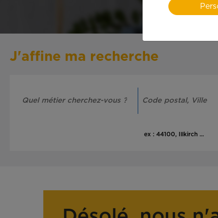
Pers
J'affine ma recherche
ex : 44100, Illkirch ...
Désolé, nous n'a