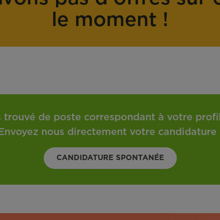
o
t
le moment !
n
r
t
a
r
v
a
a
t
i
l
 trouvé de poste correspondant à votre profil 
Envoyez nous directement votre candidature 
CANDIDATURE SPONTANÉE