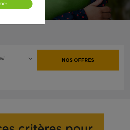
mer
il
NOS OFFRES
ces critères pour