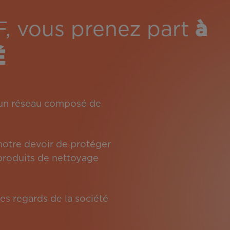
F, vous prenez part
à
É
: un réseau composé de
 notre devoir de protéger
s produits de nettoyage
es regards de la société