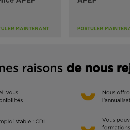
ence APEF
APEF
TULER MAINTENANT
POSTULER MAINTEN
nes rais
ons
de n
ous re
l, vous
Nous offro
onibilités
l’annualisa
Vous pouve
ploi stable : CDI
formations