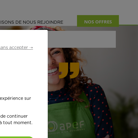
NOS OFFRES
ISONS DE NOUS REJOINDRE
sans accepter ➝
formant
 expérience sur
œ
ur !
 de continuer
 à tout moment.