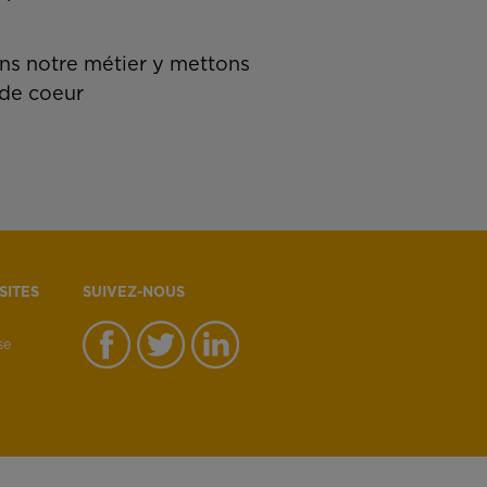
s notre métier y mettons
de coeur
SITES
SUIVEZ-NOUS
se