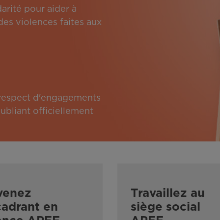
arité pour aider à
des violences faites aux
e respect d'engagements
bliant officiellement
venez
Travaillez au
adrant en
siège social