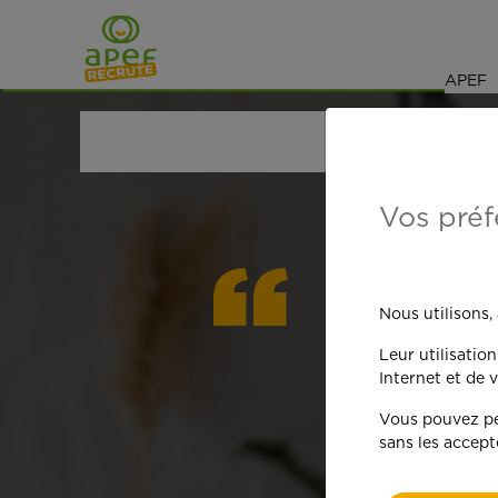
Navigation
Saut au contenu
APEF
ACCUEIL
OFFRES D'EMPLOI
MÉNAGE
HAUTE-
Vos préf
On est
Nous utilisons,
Leur utilisatio
qua
Internet et de v
Vous pouvez per
sans les accept