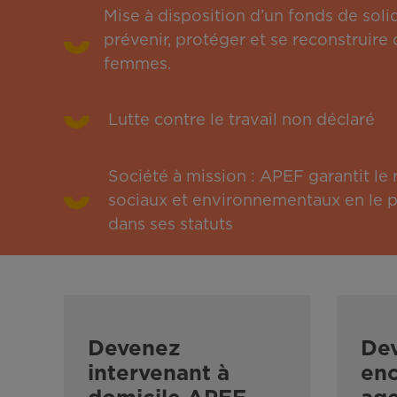
Mise à disposition d’un fonds de solid
prévenir, protéger et se reconstruire 
femmes.
Lutte contre le travail non déclaré
Société à mission : APEF garantit l
sociaux et environnementaux en le pu
dans ses statuts
Devenez
De
intervenant à
enc