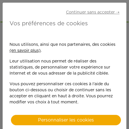
Continuer sans accepter ➝
Vos préférences de cookies
ACCUEIL
OFFRES D'EMPLOI
MÉNAGE
HAUTE-CORSE (2B)
Nous utilisons, ainsi que nos partenaires, des cookies
(en savoir plus)
.
Leur utilisation nous permet de réaliser des
statistiques, de personnaliser votre expérience sur
Internet et de vous adresser de la publicité ciblée.
Vous pouvez personnaliser ces cookies à l'aide du
On est toujours plus
bouton ci-dessous ou choisir de continuer sans les
accepter en cliquant en haut à droite. Vous pourrez
performant
modifier vos choix à tout moment.
quand on y met du
Personnaliser les cookies
cœ
ur !