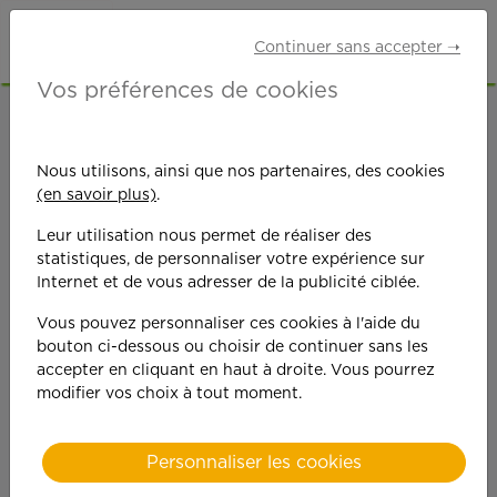
Continuer sans accepter ➝
Vos préférences de cookies
ACCUEIL
OFFRES D'EMPLOI
MÉNAGE
HAUTS-DE-SEINE (92)
BOIS-COLOMBES
Nous utilisons, ainsi que nos partenaires, des cookies
(en savoir plus)
.
Leur utilisation nous permet de réaliser des
statistiques, de personnaliser votre expérience sur
Internet et de vous adresser de la publicité ciblée.
Vous pouvez personnaliser ces cookies à l'aide du
On est toujours plus
bouton ci-dessous ou choisir de continuer sans les
accepter en cliquant en haut à droite. Vous pourrez
performant
modifier vos choix à tout moment.
quand on y met du
Personnaliser les cookies
cœ
ur !