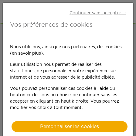
Continuer sans accepter ➝
Vos préférences de cookies
ACCUEIL
OFFRES D'EMPLOI
MÉNAGE
YVELINES (78)
LA CELLE-SAINT-CLOUD
Nous utilisons, ainsi que nos partenaires, des cookies
(en savoir plus)
.
Leur utilisation nous permet de réaliser des
statistiques, de personnaliser votre expérience sur
Internet et de vous adresser de la publicité ciblée.
Vous pouvez personnaliser ces cookies à l'aide du
On est toujours plus
bouton ci-dessous ou choisir de continuer sans les
accepter en cliquant en haut à droite. Vous pourrez
performant
modifier vos choix à tout moment.
quand on y met du
Personnaliser les cookies
cœ
ur !