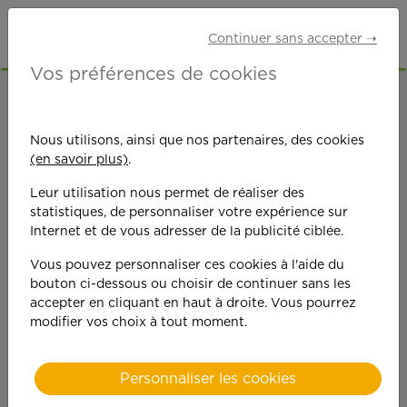
Continuer sans accepter ➝
Vos préférences de cookies
ACCUEIL
OFFRES D'EMPLOI
Nous utilisons, ainsi que nos partenaires, des cookies
(en savoir plus)
.
Leur utilisation nous permet de réaliser des
statistiques, de personnaliser votre expérience sur
Internet et de vous adresser de la publicité ciblée.
On est toujours plus
Vous pouvez personnaliser ces cookies à l'aide du
bouton ci-dessous ou choisir de continuer sans les
performant
accepter en cliquant en haut à droite. Vous pourrez
modifier vos choix à tout moment.
quand on y met du
cœ
ur !
Personnaliser les cookies