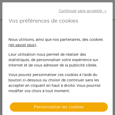
Continuer sans accepter ➝
Vos préférences de cookies
ACCUEIL
OFFRES D'EMPLOI
ETUDIANTS
NORD (59)
LA MADELEINE
Nous utilisons, ainsi que nos partenaires, des cookies
(en savoir plus)
.
Leur utilisation nous permet de réaliser des
statistiques, de personnaliser votre expérience sur
Internet et de vous adresser de la publicité ciblée.
Vous pouvez personnaliser ces cookies à l'aide du
On est toujours plus
bouton ci-dessous ou choisir de continuer sans les
accepter en cliquant en haut à droite. Vous pourrez
performant
modifier vos choix à tout moment.
quand on y met du
Personnaliser les cookies
cœ
ur !