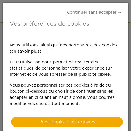
Continuer sans accepter ➝
Vos préférences de cookies
ACCUEIL
OFFRES D'EMPLOI
ETUDIANTS
NORD (59)
LILLE
Nous utilisons, ainsi que nos partenaires, des cookies
(en savoir plus)
.
Leur utilisation nous permet de réaliser des
statistiques, de personnaliser votre expérience sur
Internet et de vous adresser de la publicité ciblée.
Vous pouvez personnaliser ces cookies à l'aide du
On est toujours plus
bouton ci-dessous ou choisir de continuer sans les
accepter en cliquant en haut à droite. Vous pourrez
performant
modifier vos choix à tout moment.
quand on y met du
Personnaliser les cookies
cœ
ur !