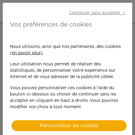
Continuer sans accepter ➝
Vos préférences de cookies
ACCUEIL
OFFRES D'EMPLOI
ETUDIANTS
NORD (59)
MARCQ-EN-BARŒUL
Nous utilisons, ainsi que nos partenaires, des cookies
(en savoir plus)
.
Leur utilisation nous permet de réaliser des
statistiques, de personnaliser votre expérience sur
Internet et de vous adresser de la publicité ciblée.
Vous pouvez personnaliser ces cookies à l'aide du
On est toujours plus
bouton ci-dessous ou choisir de continuer sans les
accepter en cliquant en haut à droite. Vous pourrez
performant
modifier vos choix à tout moment.
quand on y met du
Personnaliser les cookies
cœ
ur !