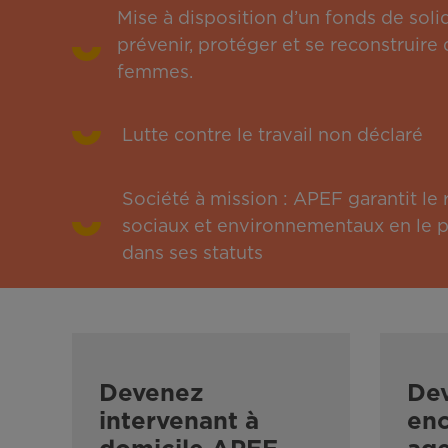
Mise à disposition d’un fonds de solid
prévenir, protéger et se reconstruire 
femmes.
Lutte contre le travail non déclaré
Société à mission : APEF garantit l
sociaux et environnementaux en le pu
dans ses statuts
Devenez
De
intervenant à
enc