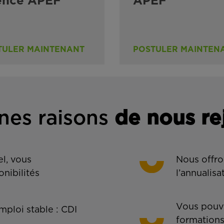
ence APEF
APEF
TULER MAINTENANT
POSTULER MAINTEN
nes rais
ons
de n
ous re
l, vous
Nous offro
onibilités
l’annualisa
Vous pouve
ploi stable : CDI
formations