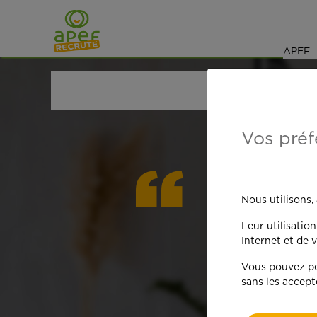
Navigation
Saut au contenu
APEF
ACCUEIL
OFFRES D'EMPLOI
ETUDIANTS
NOR
Vos préf
On est
Nous utilisons,
Leur utilisatio
qua
Internet et de v
Vous pouvez per
sans les accept