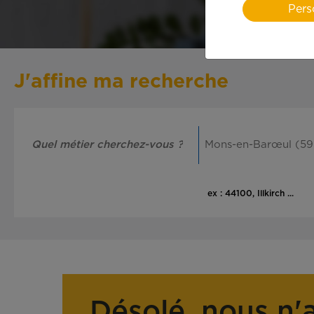
Pers
J'affine ma recherche
ex : 44100, Illkirch ...
Désolé, nous n'a