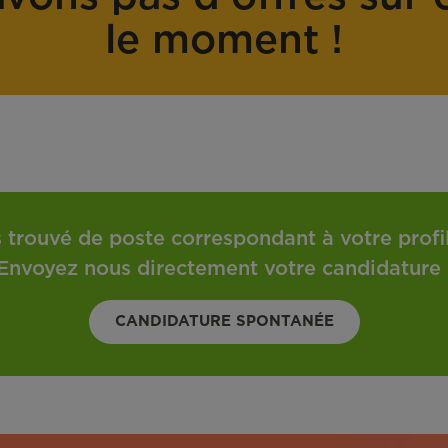
o
t
le moment !
n
r
t
a
r
v
a
a
t
i
l
 trouvé de poste correspondant à votre profil 
Envoyez nous directement votre candidature 
CANDIDATURE SPONTANÉE