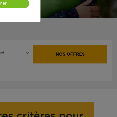
mer
il
NOS OFFRES
ces critères pour