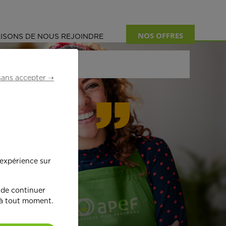
NOS OFFRES
ISONS DE NOUS REJOINDRE
sans accepter ➝
formant
 expérience sur
œ
ur !
 de continuer
 à tout moment.