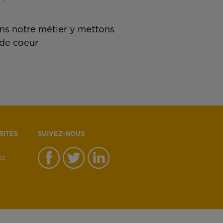
s notre métier y mettons
de coeur
SITES
SUIVEZ-NOUS
se