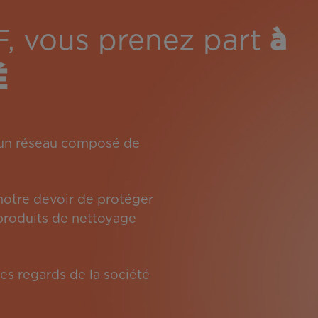
F, vous prenez part
à
É
: un réseau composé de
 notre devoir de protéger
s produits de nettoyage
es regards de la société