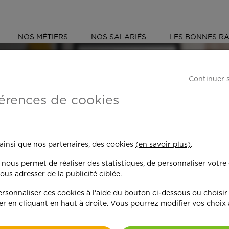
NOS MÉTIERS
NOS SALARIÉS
LES BONNES RA
D (59)
MONS-EN-BARŒUL
Continuer 
érences de cookies
 toujours plus per
 ainsi que nos partenaires, des cookies
(en savoir plus)
.
n nous permet de réaliser des statistiques, de personnaliser votre
nd on y met du c
ous adresser de la publicité ciblée.
sonnaliser ces cookies à l'aide du bouton ci-dessous ou choisir
er en cliquant en haut à droite. Vous pourrez modifier vos choix