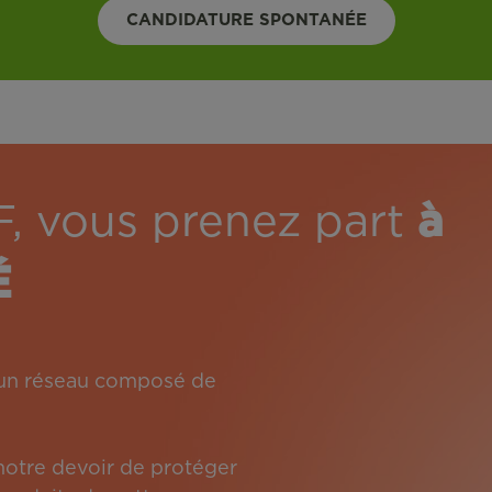
CANDIDATURE SPONTANÉE
F, vous prenez part
à
É
: un réseau composé de
 notre devoir de protéger