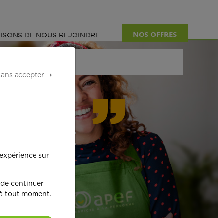
NOS OFFRES
ISONS DE NOUS REJOINDRE
sans accepter ➝
formant
 expérience sur
œ
ur !
 de continuer
 à tout moment.