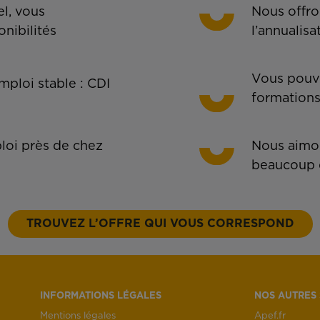
l, vous
Nous offro
onibilités
l’annualisa
Vous pouve
ploi stable : CDI
formations
oi près de chez
Nous aimon
beaucoup 
TROUVEZ L’OFFRE QUI VOUS CORRESPOND
INFORMATIONS LÉGALES
NOS AUTRES 
Mentions légales
Apef.fr