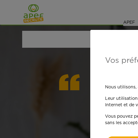
Navigation
Saut au contenu
APEF
ACCUEIL
OFFRES D'EMPLOI
SENIORS RETRAIT
Vos préf
On est
Nous utilisons,
Leur utilisatio
qua
Internet et de v
Vous pouvez per
sans les accept