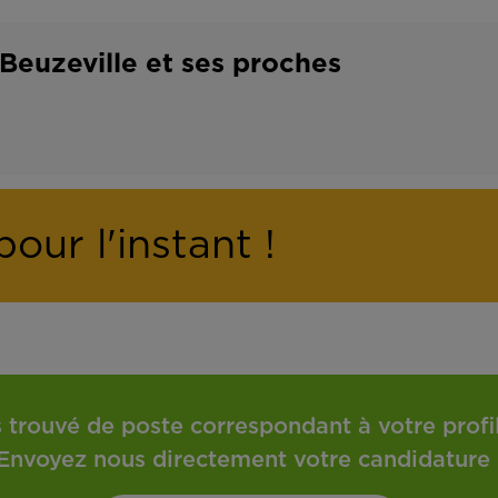
o
t
n
r
 Beuzeville et ses proches
t
a
r
v
a
a
t
i
our l'instant !
l
 trouvé de poste correspondant à votre profil 
Envoyez nous directement votre candidature 