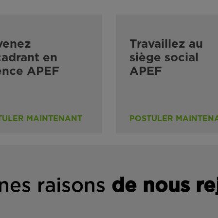
venez
Travaillez au
adrant en
siège social
ence APEF
APEF
TULER MAINTENANT
POSTULER MAINTEN
nes rais
ons
de n
ous re