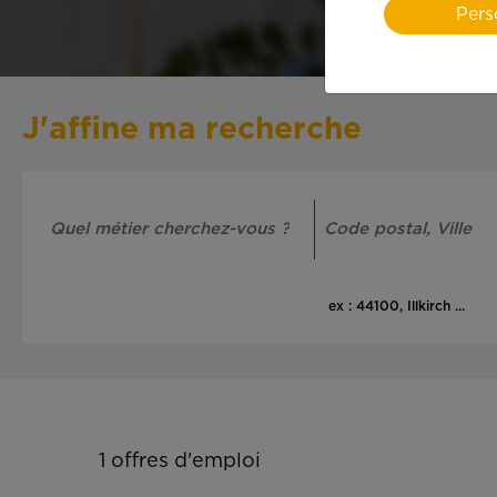
Pers
J'affine ma recherche
ex : 44100, Illkirch ...
1
offres d'emploi