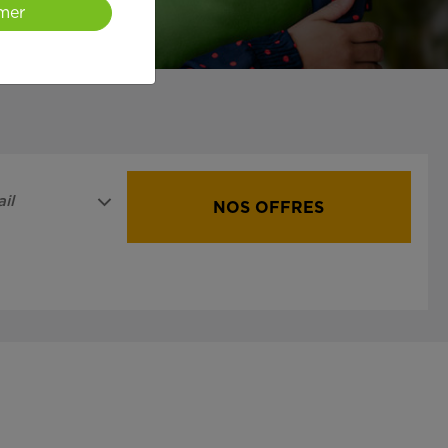
mer
il
NOS OFFRES