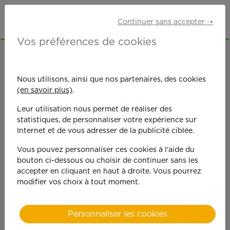
Continuer sans accepter ➝
Vos préférences de cookies
ACCUEIL
OFFRES D'EMPLOI
SENIORS RETRAITÉS
HAUTE-VIENNE (87)
Nous utilisons, ainsi que nos partenaires, des cookies
(en savoir plus)
.
Leur utilisation nous permet de réaliser des
statistiques, de personnaliser votre expérience sur
Internet et de vous adresser de la publicité ciblée.
Vous pouvez personnaliser ces cookies à l'aide du
On est toujours plus
bouton ci-dessous ou choisir de continuer sans les
accepter en cliquant en haut à droite. Vous pourrez
performant
modifier vos choix à tout moment.
quand on y met du
Personnaliser les cookies
cœ
ur !