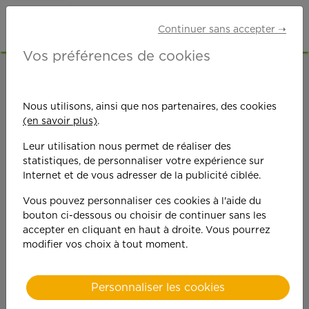
Continuer sans accepter ➝
Vos préférences de cookies
ACCUEIL
OFFRES D'EMPLOI
SENIORS RETRAITÉS
SEINE-ET-MARNE (77)
Nous utilisons, ainsi que nos partenaires, des cookies
(en savoir plus)
.
Leur utilisation nous permet de réaliser des
statistiques, de personnaliser votre expérience sur
Internet et de vous adresser de la publicité ciblée.
Vous pouvez personnaliser ces cookies à l'aide du
On est toujours plus
bouton ci-dessous ou choisir de continuer sans les
accepter en cliquant en haut à droite. Vous pourrez
performant
modifier vos choix à tout moment.
quand on y met du
Personnaliser les cookies
cœ
ur !