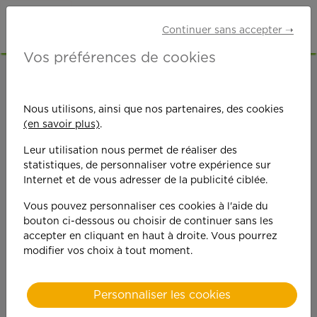
Continuer sans accepter ➝
Vos préférences de cookies
ACCUEIL
OFFRES D'EMPLOI
SENIORS RETRAITÉS
MAINE-ET-LOIRE (49)
Nous utilisons, ainsi que nos partenaires, des cookies
BEAUPRÉAU-EN-MAUGES
(en savoir plus)
.
Leur utilisation nous permet de réaliser des
statistiques, de personnaliser votre expérience sur
Internet et de vous adresser de la publicité ciblée.
Vous pouvez personnaliser ces cookies à l'aide du
bouton ci-dessous ou choisir de continuer sans les
On est toujours plus
accepter en cliquant en haut à droite. Vous pourrez
modifier vos choix à tout moment.
performant
quand on y met du
Personnaliser les cookies