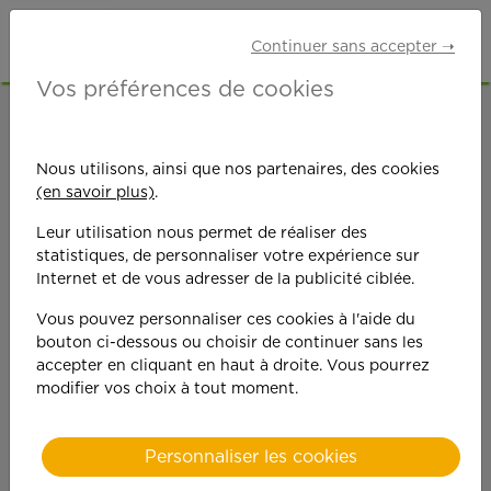
Continuer sans accepter ➝
Vos préférences de cookies
ACCUEIL
OFFRES D'EMPLOI
SENIORS RETRAITÉS
HAUTS-DE-SEINE (92)
Nous utilisons, ainsi que nos partenaires, des cookies
BOIS-COLOMBES
(en savoir plus)
.
Leur utilisation nous permet de réaliser des
statistiques, de personnaliser votre expérience sur
Internet et de vous adresser de la publicité ciblée.
Vous pouvez personnaliser ces cookies à l'aide du
bouton ci-dessous ou choisir de continuer sans les
On est toujours plus
accepter en cliquant en haut à droite. Vous pourrez
modifier vos choix à tout moment.
performant
quand on y met du
Personnaliser les cookies