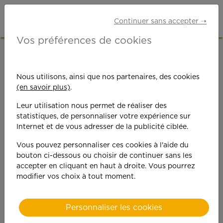
Continuer sans accepter ➝
Vos préférences de cookies
ACCUEIL
OFFRES D'EMPLOI
SENIORS RETRAITÉS
HAUTS-DE-SEINE (92)
Nous utilisons, ainsi que nos partenaires, des cookies
CLAMART
(en savoir plus)
.
Leur utilisation nous permet de réaliser des
statistiques, de personnaliser votre expérience sur
Internet et de vous adresser de la publicité ciblée.
Vous pouvez personnaliser ces cookies à l'aide du
bouton ci-dessous ou choisir de continuer sans les
On est toujours plus
accepter en cliquant en haut à droite. Vous pourrez
modifier vos choix à tout moment.
performant
quand on y met du
Personnaliser les cookies