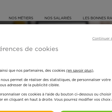
NOS MÉTIERS
NOS SALARIÉS
LES BONNES RA
ÉS
HAUTS-DE-SEINE (92)
COLOMBES
Continuer 
érences de cookies
 toujours plus per
 ainsi que nos partenaires, des cookies
(en savoir plus)
.
n nous permet de réaliser des statistiques, de personnaliser votre
nd on y met du c
ous adresser de la publicité ciblée.
sonnaliser ces cookies à l'aide du bouton ci-dessous ou choisir
er en cliquant en haut à droite. Vous pourrez modifier vos choix