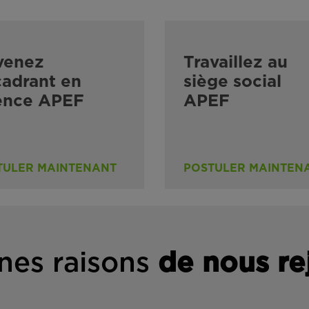
venez
Travaillez au
adrant en
siège social
ence APEF
APEF
TULER MAINTENANT
POSTULER MAINTEN
nes rais
ons
de n
ous re