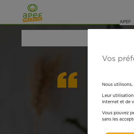
Navigation
Saut au contenu
APEF
ACCUEIL
OFFRES D'EMPLOI
SENIORS RETRAIT
Vos préf
On est
Nous utilisons,
Leur utilisatio
qua
Internet et de v
Vous pouvez per
sans les accept