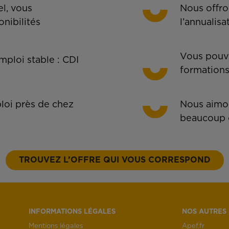
l, vous
Nous offro
onibilités
l’annualisa
Vous pouve
ploi stable : CDI
formations
oi près de chez
Nous aimon
beaucoup 
TROUVEZ L’OFFRE QUI VOUS CORRESPOND
INFORMATIONS LÉGALES
NOS AUTRES 
Mentions légales
Apef.fr