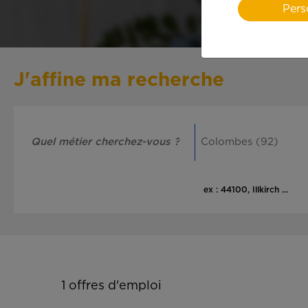
Pers
J'affine ma recherche
ex : 44100, Illkirch ...
1
offres d'emploi