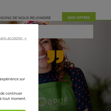
NOS OFFRES
ISONS DE NOUS REJOINDRE
sans accepter ➝
formant
 expérience sur
œ
ur !
 de continuer
 à tout moment.