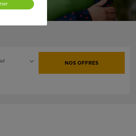
mer
il
NOS OFFRES