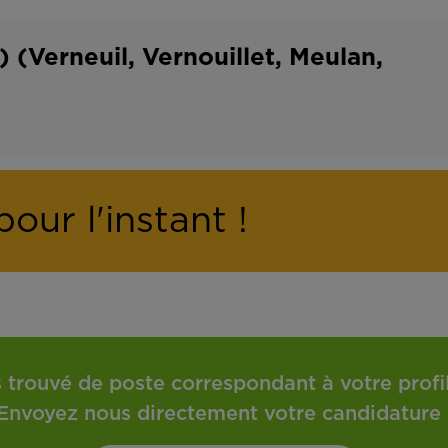
o
t
n
r
) (Verneuil, Vernouillet, Meulan,
t
a
r
v
a
a
t
i
our l'instant !
l
 trouvé de poste correspondant à votre profil 
Envoyez nous directement votre candidature 