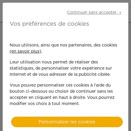
Continuer sans accepter ➝
Vos préférences de cookies
ACCUEIL
OFFRES D'EMPLOI
SENIORS RETRAITÉS
Nous utilisons, ainsi que nos partenaires, des cookies
(en savoir plus)
.
Leur utilisation nous permet de réaliser des
statistiques, de personnaliser votre expérience sur
Internet et de vous adresser de la publicité ciblée.
Vous pouvez personnaliser ces cookies à l'aide du
On est toujours plus
bouton ci-dessous ou choisir de continuer sans les
accepter en cliquant en haut à droite. Vous pourrez
performant
modifier vos choix à tout moment.
quand on y met du
Personnaliser les cookies
cœ
ur !