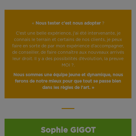
«
Nous tester c'est nous adopter
?
C'est une belle expérience, j'ai été intervenante, je
connais le terrain et certains de nos clients, je peux
faire en sorte de par mon expérience d’accompagner,
de conseiller, de faire connaître aux nouveaux arrivés
leur droit. Il y a des possibilités d’évolution, la preuve
MOI ?.
Nous sommes une équipe jeune et dynamique, nous
ferons de notre mieux pour que tout se passe bien
dans les règles de l'art. »
Sophie GIGOT