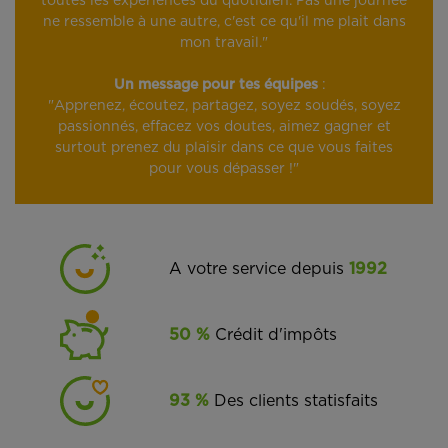
toutes les expériences du quotidien. Pas une journée
ne ressemble à une autre, c'est ce qu'il me plait dans
mon travail."
Un message pour tes équipes
:
"Apprenez, écoutez, partagez, soyez soudés, soyez
passionnés, effacez vos doutes, aimez gagner et
surtout prenez du plaisir dans ce que vous faites
pour vous dépasser !"
A votre service depuis
1992
50 %
Crédit d'impôts
93 %
Des clients statisfaits