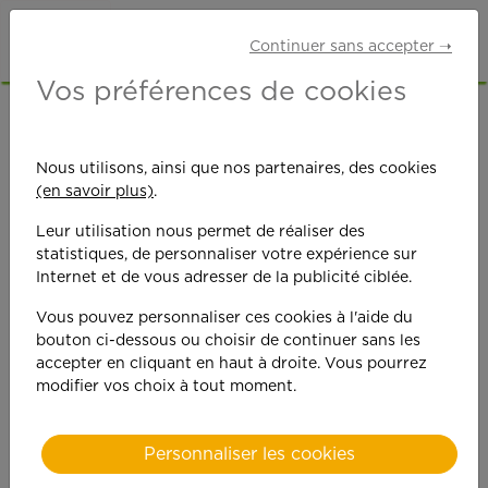
Continuer sans accepter ➝
Vos préférences de cookies
Success
stories
Nous utilisons, ainsi que nos partenaires, des cookies
(en savoir plus)
.
Leur utilisation nous permet de réaliser des
statistiques, de personnaliser votre expérience sur
Internet et de vous adresser de la publicité ciblée.
D'intervenant(e)s à domicile à responsables secteur... de
référent(e)s salariés à animateurs réseau...
Vous pouvez personnaliser ces cookies à l'aide du
Les évolutions sont nombreuses au sein de l'APEF
et nous
bouton ci-dessous ou choisir de continuer sans les
remercions toutes et tous ceux qui participent à faire
accepter en cliquant en haut à droite. Vous pourrez
d'APEF une entreprise humaine, bienveillante et tournée
modifier vos choix à tout moment.
vers l'avenir !
Personnaliser les cookies