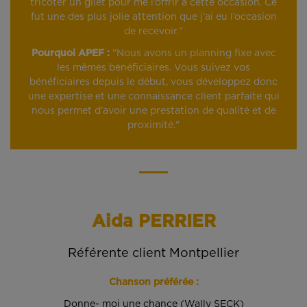
tricoter un gilet pour me l’offrir à cette occasion. Ce
fut une des plus jolie attention que j’ai eu l’occasion
de recevoir."
Pourquoi APEF :
"Nous avons un planning fixe avec
les mêmes bénéficiaires. Vous suivez vos
bénéficiaires depuis le début, vous développez donc
une expertise et une connaissance client parfaite qui
nous permet d’avoir une prestation de qualité et de
proximité."
Aida PERRIER
Référente client Montpellier
Chanson préférée :
Donne- moi une chance (Wally SECK)