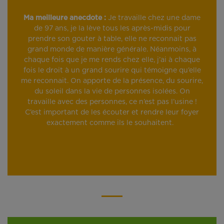
Ma meilleure anecdote :
Je travaille chez une dame
de 97 ans, je la lève tous les après-midis pour
prendre son gouter à table, elle ne reconnait pas
grand monde de manière générale. Néanmoins, à
chaque fois que je me rends chez elle, j’ai à chaque
fois le droit à un grand sourire qui témoigne qu’elle
me reconnait. On apporte de la présence, du sourire,
du soleil dans la vie de personnes isolées. On
travaille avec des personnes, ce n’est pas l’usine !
C’est important de les écouter et rendre leur foyer
exactement comme ils le souhaitent.