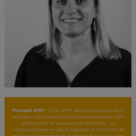
Pourquoi APEF
: "C'est APEF qui m'a choisie en 2007
avec pour seule expérience professionnelle mes CDD
de babysitter et quelques jobs étudiants... Je
continue d'année en année à grandir et m'enrichir de