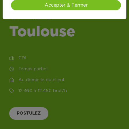
Accepter & Fermer
31200
Toulouse
CDI
Temps partiel
Au domicile du client
12.36
€
à
12.45
€
brut
/
h
POSTULEZ