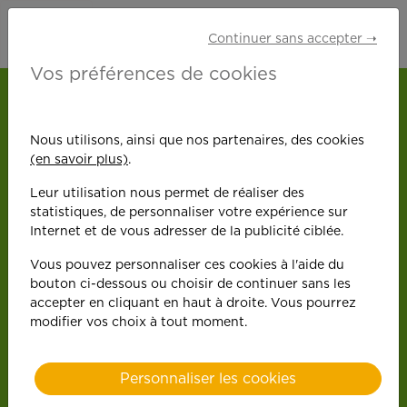
Continuer sans accepter ➝
Vos préférences de cookies
ACCUEIL
NOS OFFRES D'EMPLOI
TOULOUSE
ASSISTANT MÉNAGER (H/F) SECTEUR 31200
Nous utilisons, ainsi que nos partenaires, des cookies
TOULOUSE
(en savoir plus)
.
Retour
Leur utilisation nous permet de réaliser des
statistiques, de personnaliser votre expérience sur
Assistant
Internet et de vous adresser de la publicité ciblée.
Toulouse
Vous pouvez personnaliser ces cookies à l'aide du
ménager
bouton ci-dessous ou choisir de continuer sans les
accepter en cliquant en haut à droite. Vous pourrez
modifier vos choix à tout moment.
(H/F)
Personnaliser les cookies
Secteur