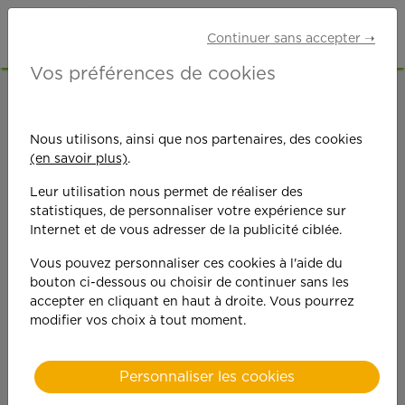
Continuer sans accepter ➝
Vos préférences de cookies
ACCUEIL
OFFRES D'EMPLOI
Nous utilisons, ainsi que nos partenaires, des cookies
(en savoir plus)
.
Leur utilisation nous permet de réaliser des
statistiques, de personnaliser votre expérience sur
Internet et de vous adresser de la publicité ciblée.
On est toujours plus
Vous pouvez personnaliser ces cookies à l'aide du
bouton ci-dessous ou choisir de continuer sans les
performant
accepter en cliquant en haut à droite. Vous pourrez
modifier vos choix à tout moment.
quand on y met du
cœ
ur !
Personnaliser les cookies